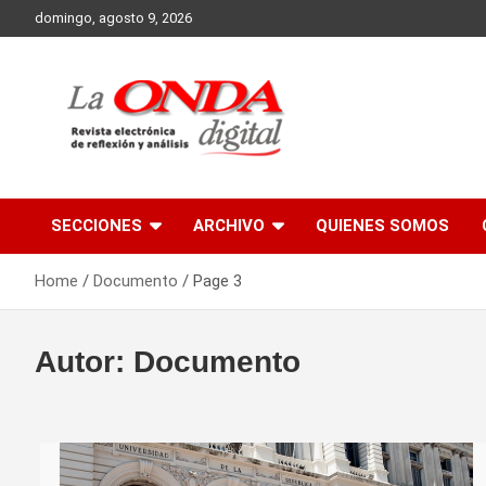
Skip
domingo, agosto 9, 2026
to
content
Revista electronica de reflexion y analisis
SECCIONES
ARCHIVO
QUIENES SOMOS
Home
Documento
Page 3
Autor:
Documento