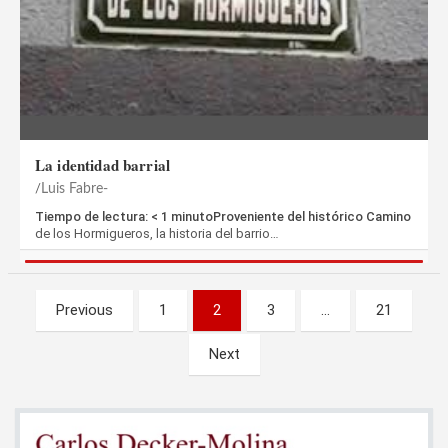
La identidad barrial
Luis Fabre-
Tiempo de lectura: < 1 minutoProveniente del histórico Camino
de los Hormigueros, la historia del barrio…
Paginación
Previous
1
2
3
…
21
de
Next
entradas