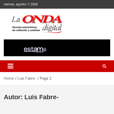
Skip
viernes, agosto 7, 2026
to
content
Revista electronica de reflexion y analisis
Home
Luis Fabre-
Page 2
Autor:
Luis Fabre-