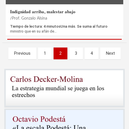
Indignidad arriba, malestar abajo
Prof. Gonzalo Alsina
Tiempo de lectura: 4 minutosUna más. Se suma al futuro
ministro que en su afán de…
Paginación
Previous
1
2
3
4
Next
de
entradas