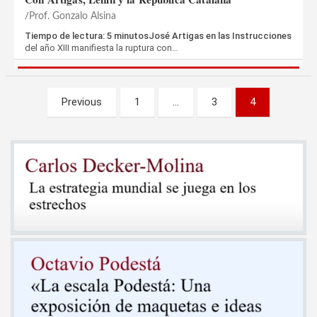
Prof. Gonzalo Alsina
Tiempo de lectura: 5 minutosJosé Artigas en las Instrucciones
del año XIII manifiesta la ruptura con…
Paginación
Previous
1
…
3
4
de
entradas