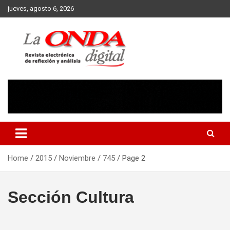
Skip
jueves, agosto 6, 2026
to
content
Revista electronica de reflexion y analisis
Home
2015
Noviembre
745
Page 2