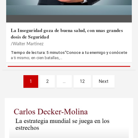
La Inseguridad goza de buena salud, con unas grandes
dosis de Seguridad
Walter Martinez
Tiempo de lectura: 5 minutos“Conoce a tu enemigo y conócete
a ti mismo; en cien batallas,…
Paginación
1
2
…
12
Next
de
entradas