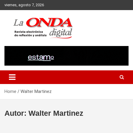
Skip
viernes, agosto 7, 2026
to
content
Revista electronica de reflexion y analisis
Home
Walter Martinez
Autor:
Walter Martinez