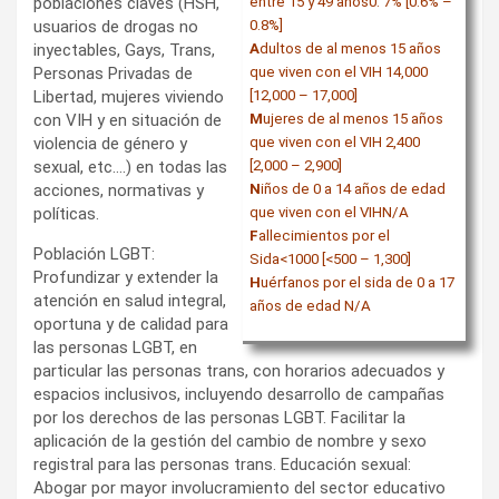
poblaciones claves (HSH,
entre 15 y 49 años0. 7% [0.6% –
usuarios de drogas no
0.8%]
inyectables, Gays, Trans,
A
dultos de al menos 15 años
Personas Privadas de
que viven con el VIH 14,000
Libertad, mujeres viviendo
[12,000 – 17,000]
con VIH y en situación de
M
ujeres de al menos 15 años
violencia de género y
que viven con el VIH 2,400
sexual, etc….) en todas las
[2,000 – 2,900]
acciones, normativas y
N
iños de 0 a 14 años de edad
políticas.
que viven con el VIHN/A
F
allecimientos por el
Población LGBT:
Sida<1000 [<500 – 1,300]
Profundizar y extender la
H
uérfanos por el sida de 0 a 17
atención en salud integral,
años de edad N/A
oportuna y de calidad para
las personas LGBT, en
particular las personas trans, con horarios adecuados y
espacios inclusivos, incluyendo desarrollo de campañas
por los derechos de las personas LGBT. Facilitar la
aplicación de la gestión del cambio de nombre y sexo
registral para las personas trans. Educación sexual:
Abogar por mayor involucramiento del sector educativo