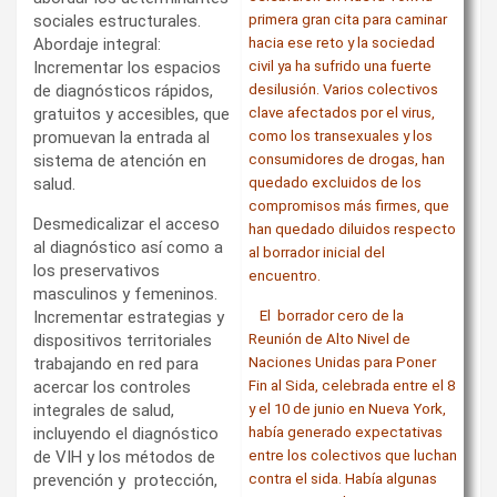
sociales estructurales.
primera gran cita para caminar
Abordaje integral:
hacia ese reto y la sociedad
Incrementar los espacios
civil ya ha sufrido una fuerte
de diagnósticos rápidos,
desilusión. Varios colectivos
gratuitos y accesibles, que
clave afectados por el virus,
promuevan la entrada al
como los transexuales y los
sistema de atención en
consumidores de drogas, han
salud.
quedado excluidos de los
compromisos más firmes, que
Desmedicalizar el acceso
han quedado diluidos respecto
al diagnóstico así como a
al borrador inicial del
los preservativos
encuentro.
masculinos y femeninos.
Incrementar estrategias y
El borrador cero de la
dispositivos territoriales
Reunión de Alto Nivel de
trabajando en red para
Naciones Unidas para Poner
acercar los controles
Fin al Sida, celebrada entre el 8
integrales de salud,
y el 10 de junio en Nueva York,
incluyendo el diagnóstico
había generado expectativas
de VIH y los métodos de
entre los colectivos que luchan
prevención y protección,
contra el sida. Había algunas