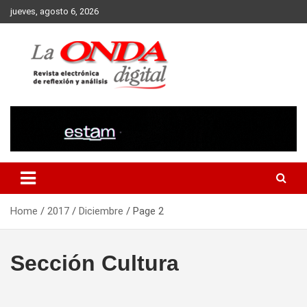
Skip
jueves, agosto 6, 2026
to
content
Revista electronica de reflexion y analisis
Home
2017
Diciembre
Page 2