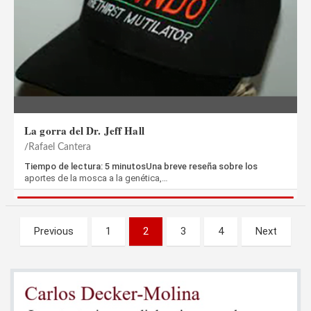
La gorra del Dr. Jeff Hall
Rafael Cantera
Tiempo de lectura: 5 minutosUna breve reseña sobre los
aportes de la mosca a la genética,…
Paginación
Previous
1
2
3
4
Next
de
entradas