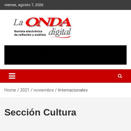
Skip
viernes, agosto 7, 2026
to
content
Revista electronica de reflexion y analisis
Home
2021
noviembre
Internacionales