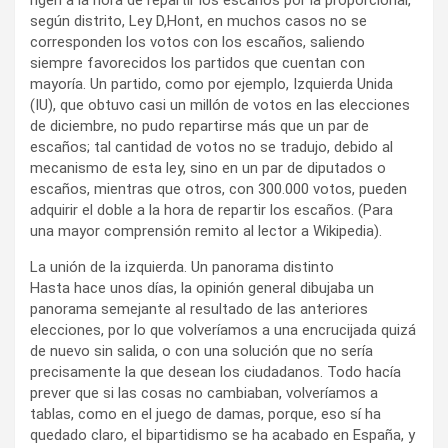
rigen a la hora de repartir los escaños por la proporcional,
según distrito, Ley D,Hont, en muchos casos no se
corresponden los votos con los escaños, saliendo
siempre favorecidos los partidos que cuentan con
mayoría. Un partido, como por ejemplo, Izquierda Unida
(IU), que obtuvo casi un millón de votos en las elecciones
de diciembre, no pudo repartirse más que un par de
escaños; tal cantidad de votos no se tradujo, debido al
mecanismo de esta ley, sino en un par de diputados o
escaños, mientras que otros, con 300.000 votos, pueden
adquirir el doble a la hora de repartir los escaños. (Para
una mayor comprensión remito al lector a Wikipedia).
La unión de la izquierda. Un panorama distinto
Hasta hace unos días, la opinión general dibujaba un
panorama semejante al resultado de las anteriores
elecciones, por lo que volveríamos a una encrucijada quizá
de nuevo sin salida, o con una solución que no sería
precisamente la que desean los ciudadanos. Todo hacía
prever que si las cosas no cambiaban, volveríamos a
tablas, como en el juego de damas, porque, eso sí ha
quedado claro, el bipartidismo se ha acabado en España, y