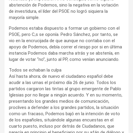
abstención de Podemos, sino la negativa en la votación
de investidura, el líder del PSOE no logró siquiera la
mayoría simple.
Podemos estaba dispuesto a formar un gobierno con el
PSOE, pero C,s se oponía. Pedro Sánchez, por tanto, se
vio en la encrucijada de que aunque no contaba con el
apoyo de Podemos, debía correr el riesgo por si en última
instancia Podemos daba marcha atrás y se abstenía, en
lugar de votar “no”, junto al PP, como venían anunciando.
Todos se echaban la culpa
Así hasta ahora; de nuevo el ciudadano español debe
acudir a las urnas el próximo día 26 de junio. Todos los
partidos cargaron las tintas al grupo emergente de Pablo
Iglesias por no llegar a ningún acuerdo. Y en su momento,
presentando los grandes medios de comunicación,
proclives a defender a los grandes partidos, la situación
como un fracaso, Podemos bajó en la intención de voto
de los españoles, situándole algunas encuestas en el
cuarto puesto, incluso por detrás de Ciudadanos, que
parecía en principio el beneficiario por su afán de diálogo y