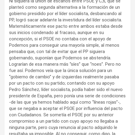
Ni siquiera la unión de escaños entre PSOE y C,s, que se
planteó como segunda alternativa a la formación de un
gobierno presidido por el líder socialista, desbancando al
PP, logró sacar adelante la investidura del líder socialista.
Matemáticamente ese pacto entre ambos estaba desde
sus inicios condenado al fracaso, aunque en su
concepción, si el PSOE no contaba con el apoyo de
Podemos para conseguir una mayoría simple, al menos
pensaba que, con tal de evitar que el PP siguiera
gobernando, suponían que Podemos se abstendría.
Lograrían de esa manera más “síes” que “noes”. Pero no
fue así. Podemos veía que la única solución para un
“gobierno de cambio” y de izquierdas realmente pasaba
por un pacto con su partido; contando con su apoyo
Pedro Sánchez, líder socialista, podía haber sido el nuevo
presidente de España, pero ponía una serie de condiciones
-de las que ya hemos hablado aquí como “líneas rojas”-,
que se negaba a aceptar el PSOE por influencia del pacto
con Ciudadanos. Se sometía el PSOE por su anterior
compromiso a un partido con cuyo apoyo no llegaba a
ninguna parte, pero cuya renuncia al pacto adquirido le
resultaba ya imposible. Al no conseguir, como digo, la