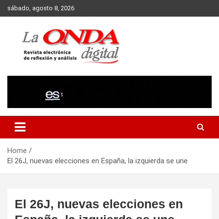
Skip
sábado, agosto 8, 2026
to
content
Revista electronica de reflexion y analisis
Home
El 26J, nuevas elecciones en España, la izquierda se une
El 26J, nuevas elecciones en