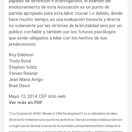
papeles de detención e interrogatorio, el examen del
involucramiento de esta Asociación es un punto de
partida apropiado para esta labor crucial. Lo debido, desde
hace mucho tiempo, es una evaluación honesta y directa
no solamente por las víctimas de la brutalidad sino por un
público confiable y también por los futuros psicólogos
que están obligados a lidiar con los hechos de sus
predecesores.
Roy Eidelson
Trudy Bond
Stephen Soldz
Steven Reisner
Jean Maria Arrigo
Brad Olson
Mayo 12, 2014. CEP sitio web
Ver más en PDF
1) La Corporación RAND (Research ANd Development)1 es un laboratorio de ideas
(think tank) norteamericano que forma parte de las fuerzas armadas estadounidenses.
La organización de esta corporación ha cambiado y actualmente también trabaja en la