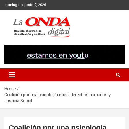
Skip
domingo, agosto 9, 2026
to
content
Revista electronica de reflexion y analisis
Home
Coalición por una psicología ética, derechos humanos y
Justicia Social
Coalición por una psicología