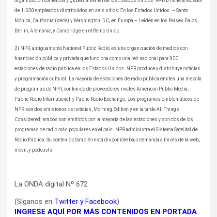
organización comercial y gubernamental de los Estados Unidos. RAND tiene alrededor
de 1.600 empleados distribuidos en seis sitios: En los Estados Unidos. – Santa
Mónica, California (sede) y Washington, DC; en Europa – Leiden en los Países Bajos,
Berlín, Alemania, y Cambridge en el Reino Unido.
2) NPR, antiguamente National Public Radio, es una organización de medios con
financiación pública y privada que funciona como una red nacional para 900
estaciones de radio pública en los Estados Unidos. NPR produce y distribuye noticias
y programación cultural. La mayoría de estaciones de radio pública emiten una mezcla
de programas de NPR, contenido de proveedores rivales American Public Media,
Public Radio International, y Public Radio Exchange. Los programas emblemáticos de
NPR son dos emisiones de noticias, Morning Edition y en la tarde All Things
Considered; ambos son emitidos por la mayoría de las estaciones y son dos de los
programas de radio más populares en el país. NPR administra el Sistema Satelital de
Radio Pública. Su contenido también está disponible bajo demanda a través de la web,
móvil, y podcasts.
La ONDA digital Nº 672
(Síganos en
Twitter
y
Facebook
)
INGRESE AQUÍ POR MÁS CONTENIDOS EN PORTADA