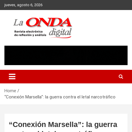
Skip
jueves, agosto 6, 2026
to
content
Revista electronica de reflexion y analisis
Home
“Conexión Marsella”: la guerra contra el letal narcotráfico
“Conexión Marsella”: la guerra