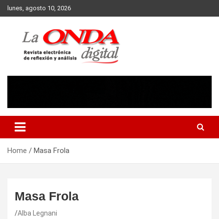
Skip
lunes, agosto 10, 2026
to
content
Revista electronica de reflexion y analisis
Home
Masa Frola
Masa Frola
Alba Legnani