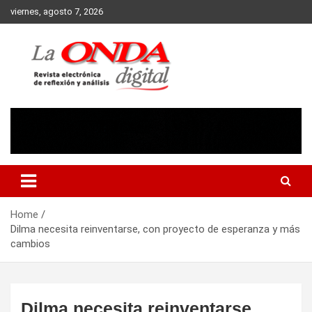
Skip
viernes, agosto 7, 2026
to
content
Revista electronica de reflexion y analisis
Home
Dilma necesita reinventarse, con proyecto de esperanza y más
cambios
Dilma necesita reinventarse,