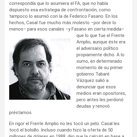
correspondía que lo asumiera el FA, que no había
dispuesto esa estrategia de confrontación, como
tampoco lo asumió con la de Federico Fasano. En los
hechos, Casal fue mucho más molesto –por decir lo
menos– para esos canales –y Fasano en cierta medida–
que
lo que fue el Frente
Amplio, aunque éste era
el adversario político
propiamente dicho. A lo
sumo, en determinado
momento de su primer
gobierno Tabaré
Vázquez salió a
denunciar que esos
medios eran opositores,
pero antes les perdonó
deudas y renovó
préstamos.
En rigor el Frente Amplio no les tocó un pelo. Casal les
tocó el bolsillo. Incluso cuando hizo la oferta de 50
millones de dólares en 1988, dijo que la calculó en base a