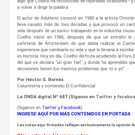
algo que Coelho ha reconocido en repetidas ocasiones– y 
a volver a dirigir la palabra.
El autor de Adulterio conoció en 1980 a la artista Christin
lleva casado más de tres décadas y que provocó un camb
vida después de un lustro trabajando en la industria music
Coelho nació en 1986, después de que un extraño le 
cafetería de Ámsterdam de que debía realizar el Cami
experiencia que cambiaría su vida y que le llevaría a escribir 
es historia. Hoy en día, Coelho disfruta acudiendo al For
del que se declara “un gran fan”, y donde ha aprendido qu
decisiones tienen los mismos problemas que tú o yo”.
Por Héctor G. Barnés
Columnista y contenido El Confidencial
La ONDA digital Nº 687 (Síganos en
Twitter
y
facebo
(Síganos en
Twitter
y
Facebook
)
INGRESE AQUÍ POR MÁS CONTENIDOS EN PORTADA
Las notas aquí firmadas reflejan exclusivamente la opinión de