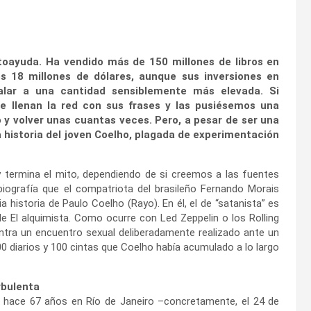
autoayuda. Ha vendido más de 150 millones de libros en
s 18 millones de dólares, aunque sus inversiones en
alar a una cantidad sensiblemente más elevada. Si
 llenan la red con sus frases y las pusiésemos una
o y volver unas cuantas veces. Pero, a pesar de ser una
 historia del joven Coelho, plagada de experimentación
y termina el mito, dependiendo de si creemos a las fuentes
biografía que el compatriota del brasileño Fernando Morais
a historia de Paulo Coelho (Rayo). En él, el de “satanista” es
e El alquimista. Como ocurre con Led Zeppelin o los Rolling
ntra un encuentro sexual deliberadamente realizado ante un
200 diarios y 100 cintas que Coelho había acumulado a lo largo
rbulenta
 hace 67 años en Río de Janeiro –concretamente, el 24 de