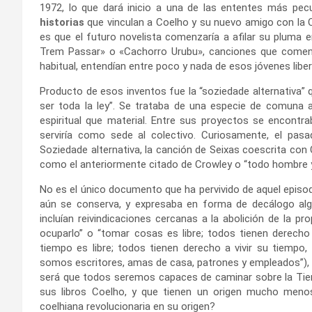
1972, lo que dará inicio a una de las ententes más pecu
historias
que vinculan a Coelho y su nuevo amigo con la Or
es que el futuro novelista comenzaría a afilar su plum
Trem Passar» o «Cachorro Urubu», canciones que comenza
habitual, entendían entre poco y nada de esos jóvenes liber
Producto de esos inventos fue la “soziedade alternativa” q
ser toda la ley”. Se trataba de una especie de comuna a
espiritual que material. Entre sus proyectos se encontra
serviría como sede al colectivo. Curiosamente, el pasa
Soziedade alternativa, la canción de Seixas coescrita con
como el anteriormente citado de Crowley o “todo hombre y 
No es el único documento que ha pervivido de aquel episodi
aún se conserva, y expresaba en forma de decálogo algun
incluían reivindicaciones cercanas a la abolición de la pr
ocuparlo” o “tomar cosas es libre; todos tienen derecho 
tiempo es libre; todos tienen derecho a vivir su tiemp
somos escritores, amas de casa, patrones y empleados”), 
será que todos seremos capaces de caminar sobre la Tier
sus libros Coelho, y que tienen un origen mucho meno
coelhiana revolucionaria en su origen?