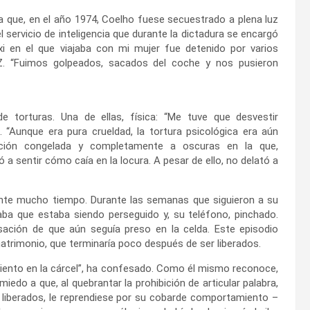
a que, en el año 1974, Coelho fuese secuestrado a plena luz
 servicio de inteligencia que durante la dictadura se encargó
axi en el que viajaba con mi mujer fue detenido por varios
 SZ. “Fuimos golpeados, sacados del coche y nos pusieron
e torturas. Una de ellas, física: “Me tuve que desvestir
 “Aunque era pura crueldad, la tortura psicológica era aún
ación congelada y completamente a oscuras en la que,
 sentir cómo caía en la locura. A pesar de ello, no delató a
ante mucho tiempo. Durante las semanas que siguieron a su
nsaba que estaba siendo perseguido y, su teléfono, pinchado.
ación de que aún seguía preso en la celda. Este episodio
trimonio, que terminaría poco después de ser liberados.
iento en la cárcel”, ha confesado. Como él mismo reconoce,
edo a que, al quebrantar la prohibición de articular palabra,
er liberados, le reprendiese por su cobarde comportamiento –