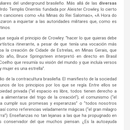
liares del underground brasileño. Más allá de las
diversas
do Templis Orientiis fundada por Aleister Crowley, lo cierto
a en canciones como «As Minas do Rei Salomao», «A Hora do
ron a inquietar a las autoridades militares que, como es
tinos.
ue seguía el principio de Crowley: “hacer lo que quieras debe
rtística itinerante, a pesar de que tenía una vocación más
ba la creación de Cidade de Estrelas, en Minas Gerais, que
do año, Bruce Springsteen interpretó en directo en Brasil
 Coelho que resumía su visión del mundo y que incluía versos
mujer es una estrella”.
o de la contracultura brasileña. El manifiesto de la sociedad
os de los principios por los que se regía. Entre ellos se
opiedad privada (“el espacio es libre, todos tienen derecho a
a alimentarse del trigo de la creación”); el comunismo (“el
o, a cumplir sus promesas y esperanzas” o “todos nosotros
así como referencias veladamente mágicas (“el gran milagro
ra”). Enseñanzas no tan lejanas a las que ha propugnado en
s conservador del que muchos piensan. ¿Es la autoayuda