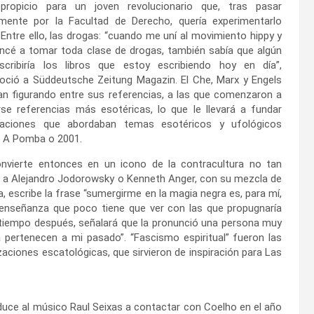
ropicio para un joven revolucionario que, tras pasar
mente por la Facultad de Derecho, quería experimentarlo
 Entre ello, las drogas: “cuando me uní al movimiento hippy y
cé a tomar toda clase de drogas, también sabía que algún
scribiría los libros que estoy escribiendo hoy en día”,
oció a Süddeutsche Zeitung Magazin. El Che, Marx y Engels
an figurando entre sus referencias, a las que comenzaron a
rse referencias más esotéricas, lo que le llevará a fundar
caciones que abordaban temas esotéricos y ufológicos
A Pomba o 2001.
nvierte entonces en un icono de la contracultura no tan
o a Alejandro Jodorowsky o Kenneth Anger, con su mezcla de
 escribe la frase “sumergirme en la magia negra es, para mí,
a enseñanza que poco tiene que ver con las que propugnaría
iempo después, señalará que la pronunció una persona muy
 pertenecen a mi pasado”. “Fascismo espiritual” fueron las
zaciones escatológicas, que sirvieron de inspiración para Las
duce al músico Raul Seixas a contactar con Coelho en el año