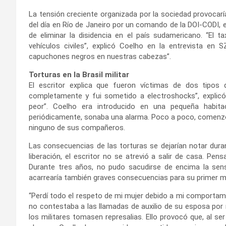
La tensión creciente organizada por la sociedad provocarí
del día en Río de Janeiro por un comando de la DOI-CODI, el
de eliminar la disidencia en el país sudamericano. “El t
vehículos civiles”, explicó Coelho en la entrevista en
capuchones negros en nuestras cabezas”.
Torturas en la Brasil militar
El escritor explica que fueron víctimas de dos tipos d
completamente y fui sometido a electroshocks”, explicó.
peor”. Coelho era introducido en una pequeña habit
periódicamente, sonaba una alarma. Poco a poco, comenzó a
ninguno de sus compañeros.
Las consecuencias de las torturas se dejarían notar dur
liberación, el escritor no se atrevió a salir de casa. Pe
Durante tres años, no pudo sacudirse de encima la sens
acarrearía también graves consecuencias para su primer ma
“Perdí todo el respeto de mi mujer debido a mi comportam
no contestaba a las llamadas de auxilio de su esposa por mi
los militares tomasen represalias. Ello provocó que, al s