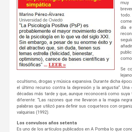
muy p
breve
todo.
comen
día e
recon
seguí
añadi
publi
como 
Se co
lejan
ocultismo, drogas y música expansiva. Durante dicha época,
el último recurso contra la depresión y la angustia”. Un
décadas más tarde y que, aunque reconocerá como suya t
diferente: “Las razones que me llevaron a la magia negra
palabras que utilizó para definir sus coqueteos con organi
valquirias (1992).
Los convulsos años setenta
Es uno de los artículos publicados en A Pomba lo que con