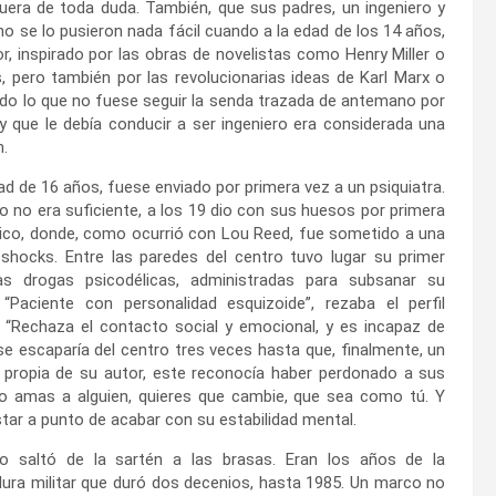
era de toda duda. También, que sus padres, un ingeniero y
o se lo pusieron nada fácil cuando a la edad de los 14 años,
or, inspirado por las obras de novelistas como Henry Miller o
, pero también por las revolucionarias ideas de Karl Marx o
Todo lo que no fuese seguir la senda trazada de antemano por
y que le debía conducir a ser ingeniero era considerada una
n.
dad de 16 años, fuese enviado por primera vez a un psiquiatra.
lo no era suficiente, a los 19 dio con sus huesos por primera
trico, donde, como ocurrió con Lou Reed, fue sometido a una
oshocks. Entre las paredes del centro tuvo lugar su primer
as drogas psicodélicas, administradas para subsanar su
 “Paciente con personalidad esquizoide”, rezaba el perfil
. “Rechaza el contacto social y emocional, y es incapaz de
 se escaparía del centro tres veces hasta que, finalmente, un
y propia de su autor, este reconocía haber perdonado a sus
do amas a alguien, quieres que cambie, que sea como tú. Y
tar a punto de acabar con su estabilidad mental.
o saltó de la sartén a las brasas. Eran los años de la
dura militar que duró dos decenios, hasta 1985. Un marco no