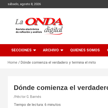
Skip
sábado, agosto 8, 2026
to
content
Revista electronica de reflexion y analisis
SECCIONES
ARCHIVO
QUIENES SOMOS
Home
Dónde comienza el verdadero y termina el mito
Dónde comienza el verdadero
Héctor G. Barnés
Tiempo de lectura:
6
minutos