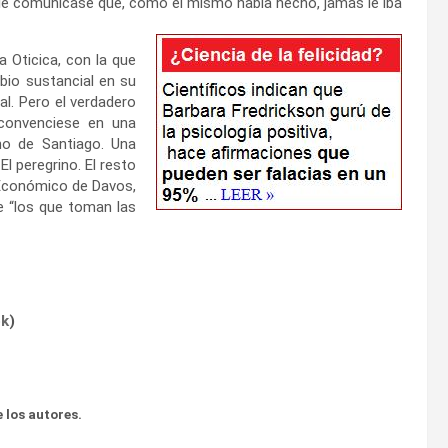
le comunicase que, como él mismo había hecho, jamás le iba
a Oticica, con la que
io sustancial en su
al. Pero el verdadero
convenciese en una
no de Santiago. Una
El peregrino. El resto
o Económico de Davos,
e “los que toman las
ok
)
 los autores.