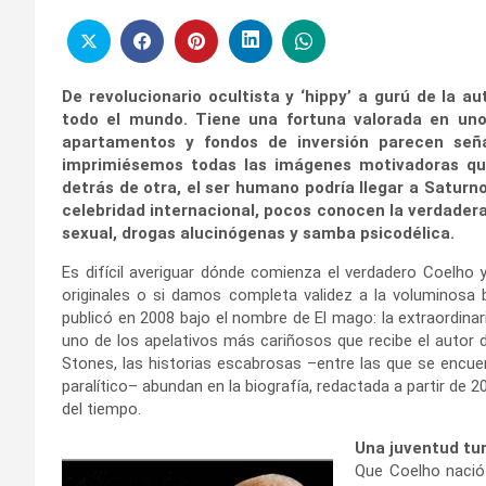
De revolucionario ocultista y ‘hippy’ a gurú de la 
todo el mundo. Tiene una fortuna valorada en uno
apartamentos y fondos de inversión parecen señ
imprimiésemos todas las imágenes motivadoras que
detrás de otra, el ser humano podría llegar a Saturn
celebridad internacional, pocos conocen la verdadera
sexual, drogas alucinógenas y samba psicodélica.
Es difícil averiguar dónde comienza el verdadero Coelho 
originales o si damos completa validez a la voluminosa 
publicó en 2008 bajo el nombre de El mago: la extraordinari
uno de los apelativos más cariñosos que recibe el autor d
Stones, las historias escabrosas –entre las que se encue
paralítico– abundan en la biografía, redactada a partir de 
del tiempo.
Una juventud tu
Que Coelho nació