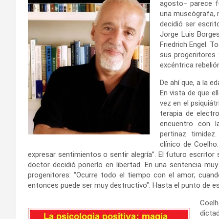
agosto– parece fu
una museógrafa, n
decidió ser escrit
Jorge Luis Borges
Friedrich Engel. 
sus progenitores 
excéntrica rebelió
De ahí que, a la e
En vista de que el
vez en el psiquiá
terapia de electr
encuentro con l
pertinaz timidez.
clínico de Coelho
expresar sentimientos o sentir alegría”. El futuro escritor
doctor decidió ponerlo en libertad. En una sentencia mu
progenitores: “Ocurre todo el tiempo con el amor; cuan
entonces puede ser muy destructivo”. Hasta el punto de es
Coelh
dicta