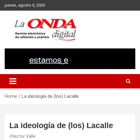
Skip
jueves, agosto 6, 2026
to
content
Revista electronica de reflexion y analisis
Home
La ideología de (los) Lacalle
La ideología de (los) Lacalle
Hector Valle