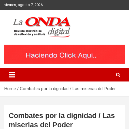
Skip
viernes, agosto 7, 2026
to
content
Revista electronica de reflexion y analisis
Home
Combates por la dignidad / Las miserias del Poder
Combates por la dignidad / Las
miserias del Poder