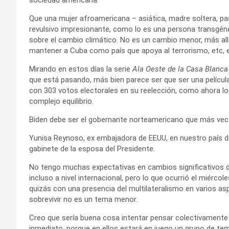
Que una mujer afroamericana – asiática, madre soltera, pas
revulsivo impresionante, como lo es una persona transgéner
sobre el cambio climático. No es un cambio menor, más al
mantener a Cuba como país que apoya al terrorismo, etc, e
Mirando en estos días la serie
Ala Oeste de la Casa Blanca
que está pasando, más bien parece ser que ser una película
con 303 votos electorales en su reelección, como ahora lo
complejo equilibrio.
Biden debe ser el gobernante norteamericano que más veces
Yunisa Reynoso, ex embajadora de EEUU, en nuestro país du
gabinete de la esposa del Presidente.
No tengo muchas expectativas en cambios significativos de
incluso a nivel internacional, pero lo que ocurrió el miérco
quizás con una presencia del multilateralismo en varios a
sobrevivir no es un tema menor.
Creo que sería buena cosa intentar pensar colectivamente 
inmediato, porque en ellos estará en juego un grupo de te