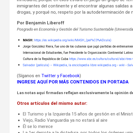
inmigrantes del continente y el encontrar algunas salidas
drogas, y porqué no, respeto por la autodeterminación de 
Por Benjamín Liberoff
Posgrado en Economía y Gestión del Turismo Sustentable (Universida
MASH:
https://es.wikipedia.org/wiki/MASH_(pel%C3%ADcula)
Jorge González Riera, fue uno de los cubanos que jugó partidas de entrenamien
Internacional de Estudiantes, fue Presidente la Organización Continental Latin
Cultura de la República de Cuba
https://www.abc.es/cultura/cultural/abci-tre
Salvador (película) – Wikipedia, la enciclopedia libre wikipedia.org
› wiki › Sal
(Síganos en
Twitter
y
Facebook
)
INGRESE AQUÍ POR MÁS CONTENIDOS EN PORTADA
Las notas aquí firmadas reflejan exclusivamente la opinión de
Otros artículos del mismo autor:
El Turismo y la Izquierda 15 años de gestión en el Mini
Viejo, Radio Vanguardia ya no estará al aire
Él se lo merece
La 1er derrota a la dictadura, por todos los órdenes univ