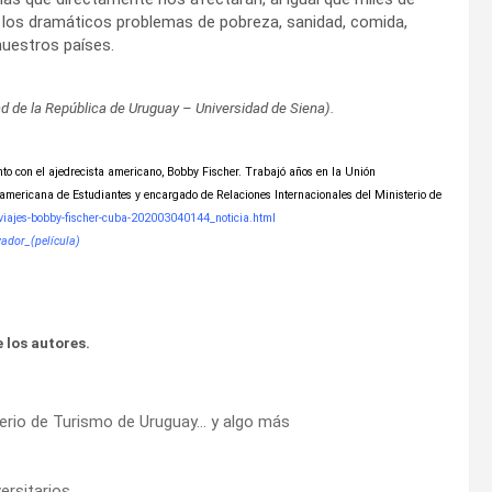
 a los dramáticos problemas de pobreza, sanidad, comida,
nuestros países.
d de la República de Uruguay – Universidad de Siena).
to con el ajedrecista americano, Bobby Fischer. Trabajó años en la Unión
oamericana de Estudiantes y encargado de Relaciones Internacionales del Ministerio de
s-viajes-bobby-fischer-cuba-202003040144_noticia.html
vador_(película)
 los autores.
sterio de Turismo de Uruguay… y algo más
ersitarios