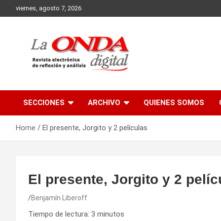
Skip
viernes, agosto 7, 2026
to
content
Revista electronica de reflexion y analisis
SECCIONES
ARCHIVO
QUIENES SOMOS
Home
El presente, Jorgito y 2 películas
El presente, Jorgito y 2 pelíc
Benjamín Liberoff
Tiempo de lectura:
3
minutos