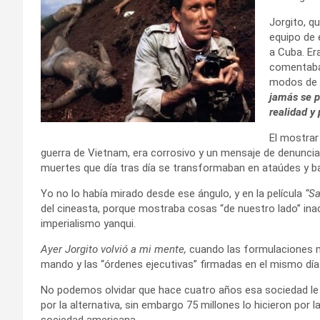
Jorgito, q
equipo de 
a Cuba. Era
comentaba
modos de v
jamás se p
realidad y
El mostrar
guerra de Vietnam, era corrosivo y un mensaje de denuncia 
muertes que día tras día se transformaban en ataúdes y ba
Yo no lo había mirado desde ese ángulo, y en la película
“Sa
del cineasta, porque mostraba cosas “de nuestro lado” ina
imperialismo yanqui.
Ayer Jorgito volvió a mi mente,
cuando las formulaciones m
mando y las “órdenes ejecutivas” firmadas en el mismo día 
No podemos olvidar que hace cuatro años esa sociedad le 
por la alternativa, sin embargo 75 millones lo hicieron por
sociedad americana.