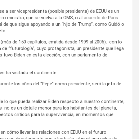
e a ser vicepresidenta (posible presidenta) de EEUU es un
o ministra, que se vuelva a la OMS, o al acuerdo de Paris
lá de que sigue apoyando a un “hijo de Trump”, como Guidó o
tc.
(más de 150 capítulos, emitida desde 1999 al 2006), con lo
 de “futurología”, cuyo protagonista, un presidente que llega
s tuvo Biden en esta elección, con un parlamento de
 ha visitado el continente.
rante los años del “Pepe” como presidente, será la jefa de
 lo que pueda realizar Biden respecto a nuestro continente,
les no es un detalle menor para los habitantes del planeta,
spectos críticos para la supervivencia, en momentos que
en cómo llevar las relaciones con EEUU en el futuro
mas que directamente nos afectarán, al igual que miles de