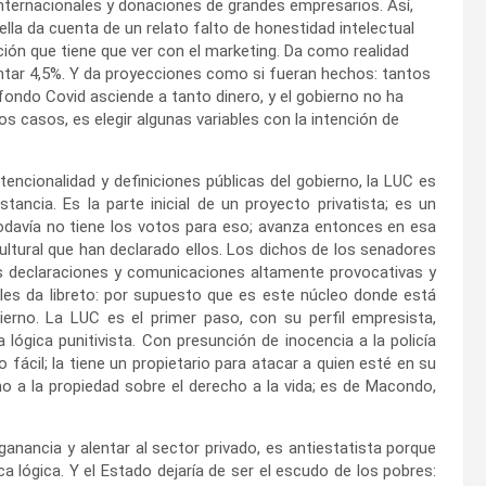
internacionales y donaciones de grandes empresarios. Así,
la da cuenta de un relato falto de honestidad intelectual
ión que tiene que ver con el marketing. Da como realidad
tar 4,5%. Y da proyecciones como si fueran hechos: tantos
 fondo Covid asciende a tanto dinero, y el gobierno no ha
s casos, es elegir algunas variables con la intención de
ntencionalidad y definiciones públicas del gobierno, la LUC es
tancia. Es la parte inicial de un proyecto privatista; es un
todavía no tiene los votos para eso; avanza entonces en esa
cultural que han declarado ellos. Los dichos de los senadores
sus declaraciones y comunicaciones altamente provocativas y
n les da libreto: por supuesto que es este núcleo donde está
ierno. La LUC es el primer paso, con su perfil empresista,
ógica punitivista. Con presunción de inocencia a la policía
 fácil; la tiene un propietario para atacar a quien esté en su
cho a la propiedad sobre el derecho a la vida; es de Macondo,
 ganancia y alentar al sector privado, es antiestatista porque
a lógica. Y el Estado dejaría de ser el escudo de los pobres: