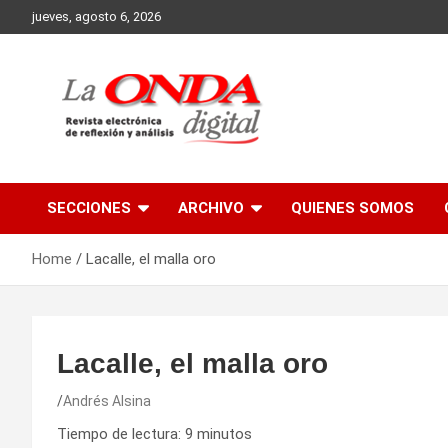
Skip
jueves, agosto 6, 2026
to
content
Revista electronica de reflexion y analisis
SECCIONES
ARCHIVO
QUIENES SOMOS
Home
Lacalle, el malla oro
Lacalle, el malla oro
Andrés Alsina
Tiempo de lectura:
9
minutos