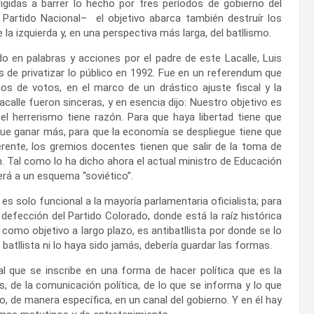
igidas a barrer lo hecho por tres períodos de gobierno del
 Partido Nacional– el objetivo abarca también destruír los
la izquierda y, en una perspectiva más larga, del batllismo.
do en palabras y acciones por el padre de este Lacalle, Luis
s de privatizar lo público en 1992. Fue en un referendum que
os de votos, en el marco de un drástico ajuste fiscal y la
calle fueron sinceras, y en esencia dijo: Nuestro objetivo es
l herrerismo tiene razón. Para que haya libertad tiene que
e que ganar más, para que la economía se despliegue tiene que
ente, los gremios docentes tienen que salir de la toma de
. Tal como lo ha dicho ahora el actual ministro de Educación
lverá a un esquema “soviético”.
s solo funcional a la mayoría parlamentaria oficialista; para
 defección del Partido Colorado, donde está la raíz histórica
 como objetivo a largo plazo, es antibatllista por donde se lo
batllista ni lo haya sido jamás, debería guardar las formas.
l que se inscribe en una forma de hacer política que es la
, de la comunicación política, de lo que se informa y lo que
o, de manera específica, en un canal del gobierno. Y en él hay