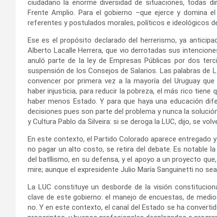
ciudadano la enorme diversidad de situaciones, todas dir
Frente Amplio. Para el gobierno –que ejerce y domina el
referentes y postulados morales, políticos e ideológicos de 
Ese es el propósito declarado del herrerismo, ya anticipa
Alberto Lacalle Herrera, que vio derrotadas sus intencione
anuló parte de la ley de Empresas Públicas por dos terci
suspensión de los Consejos de Salarios. Las palabras de La
convencer por primera vez a la mayoría del Uruguay que e
haber injusticia, para reducir la pobreza, el más rico tien
haber menos Estado. Y para que haya una educación difer
decisiones pues son parte del problema y nunca la solución
y Cultura Pablo da Silveira: si se deroga la LUC, dijo, se vo
En este contexto, el Partido Colorado aparece entregado y e
no pagar un alto costo, se retira del debate. Es notable la
del batllismo, en su defensa, y el apoyo a un proyecto que,
mire; aunque el expresidente Julio María Sanguinetti no sea 
La LUC constituye un desborde de la visión constituciona
clave de este gobierno: el manejo de encuestas, de medios
no. Y en este contexto, el canal del Estado se ha convertid