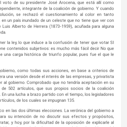
el voto de su presidente José Arocena, que está allí como
dependiente, integrante de la coalición de gobierno. Y cuando
solución, se rechazó el cuestionamiento al color en tanto
á en un país inundado de un celeste que no tiene que ver con
 Luis Alberto de Herrera (1873-1959), acuñada para alguna
eda.
er la ley, lo que induce a la confusión de tener que votar SI
iene contenidos subjetivos: es mucho más fácil decir No que
e una carga histórica de triunfo popular, pues fue el que le
gobierno, como todas sus acciones, en base a criterios de
 era una versión desde el interés de las empresas, y privatista
acer al gobierno. Comprobado que no tendría aceptación en su
 de 502 artículos, que sus propios socios de la coalición
 En una lucha a brazo partido con el tiempo, los legisladores
rtículos, de los cuales se impugnan 135.
co en las dos últimas elecciones. La verónica del gobierno a
ra su intención de no discutir sus efectos y propósitos,
tar, y hoy, por la dificultad de la oposición de explicarle al