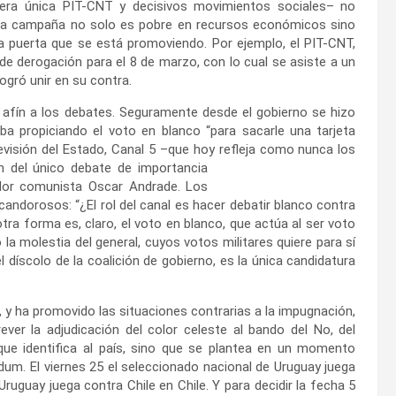
brera única PIT-CNT y decisivos movimientos sociales– no
 y la campaña no solo es pobre en recursos económicos sino
 a puerta que se está promoviendo. Por ejemplo, el PIT-CNT,
de derogación para el 8 de marzo, con lo cual se asiste a un
ogró unir en su contra.
er afín a los debates. Seguramente desde el gobierno se hizo
ba propiciando el voto en blanco “para sacarle una tarjeta
levisión del Estado, Canal 5 –que hoy refleja como nunca los
n del único debate de importancia
ador comunista Oscar Andrade. Los
candorosos: “¿El rol del canal es hacer debatir blanco contra
ra forma es, claro, el voto en blanco, que actúa al ser voto
 la molestia del general, cuyos votos militares quiere para sí
el díscolo de la coalición de gobierno, es la única candidatura
 y ha promovido las situaciones contrarias a la impugnación,
ever la adjudicación del color celeste al bando del No, del
 que identifica al país, sino que se plantea en un momento
dum. El viernes 25 el seleccionado nacional de Uruguay juega
Uruguay juega contra Chile en Chile. Y para decidir la fecha 5