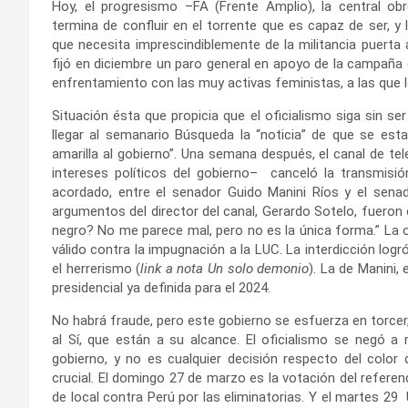
Hoy, el progresismo –FA (Frente Amplio), la central o
termina de confluir en el torrente que es capaz de ser,
que necesita imprescindiblemente de la militancia puerta
fijó en diciembre un paro general en apoyo de la campaña 
enfrentamiento con las muy activas feministas, a las que l
Situación ésta que propicia que el oficialismo siga sin s
llegar al semanario Búsqueda la “noticia” de que se esta
amarilla al gobierno”. Una semana después, el canal de te
intereses políticos del gobierno– canceló la
transmisió
acordado, entre el senador Guido Manini Ríos y el sen
argumentos del director del canal, Gerardo Sotelo, fueron 
negro? No me parece mal, pero no es la única forma.” La ot
válido contra la impugnación a la LUC. La interdicción logró
el herrerismo (
link a nota Un solo demonio
). La de Manini, 
presidencial ya definida para el 2024.
No habrá fraude, pero este gobierno se esfuerza en torcer,
al Sí, que están a su alcance. El oficialismo se negó a r
gobierno, y no es cualquier decisión respecto del color
crucial. El domingo 27 de marzo es la votación del referen
de local contra Perú por las eliminatorias. Y el martes 29 