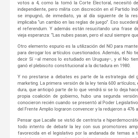
votos a 4, como la tomó la Corte Electoral, necesitó d
independiente, pero milita con discreción en el Partido In
se impugnó, de inmediato, ya al día siguiente de la re
implicaba “un cambio en las reglas de juego”. Eso suceder
el referendum. Y además están resucitando una frase de
vieja esperanza: “Las nubes pasan, pero el azul siempre qu
Otro elemento espurio es la utilización del NO para manten
para derogar los artículos cuestionados. Además, el No t
decir Sí –al menos lo estudiado en Uruguay–, y el No tien
ganó el plebiscito constitucional a la dictadura en 1980.
Y no prestarse a debates es parte de la estrategia del 
marketing. La primera versión de la ley tenía 600 artículos;
dura, que anticipó parte de lo que vendrá si se lo deja h
propia coalición de gobierno, hubo una segunda versión
conocieron recién cuando se presentó al Poder Legislativo.
del Frente Amplio lograron convencer y la redujeron a 476 a
Pensar que Lacalle se vistió de centrista e hiperdemocráti
todo intento de debatir la ley con sus promotores ampa
favorecida en el legislativo por la andanada de temas a tra