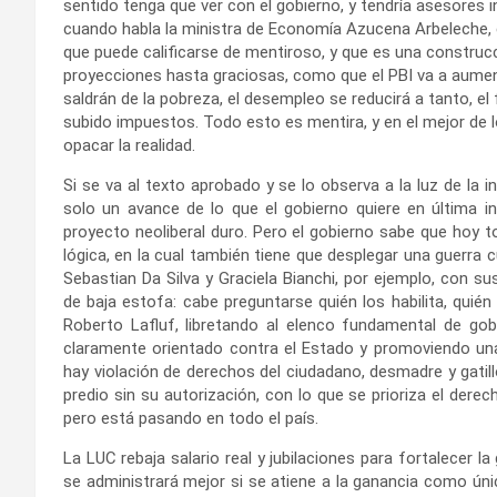
sentido tenga que ver con el gobierno, y tendría asesores 
cuando habla la ministra de Economía Azucena Arbeleche, el
que puede calificarse de mentiroso, y que es una construcc
proyecciones hasta graciosas, como que el PBI va a aumen
saldrán de la pobreza, el desempleo se reducirá a tanto, el
subido impuestos. Todo esto es mentira, y en el mejor de lo
opacar la realidad.
Si se va al texto aprobado y se lo observa a la luz de la i
solo un avance de lo que el gobierno quiere en última ins
proyecto neoliberal duro. Pero el gobierno sabe que hoy 
lógica, en la cual también tiene que desplegar una guerra 
Sebastian Da Silva y Graciela Bianchi, por ejemplo, con 
de baja estofa: cabe preguntarse quién los habilita, quié
Roberto Lafluf, libretando al elenco fundamental de gob
claramente orientado contra el Estado y promoviendo una l
hay violación de derechos del ciudadano, desmadre y gatillo
predio sin su autorización, con lo que se prioriza el dere
pero está pasando en todo el país.
La LUC rebaja salario real y jubilaciones para fortalecer la
se administrará mejor si se atiene a la ganancia como únic