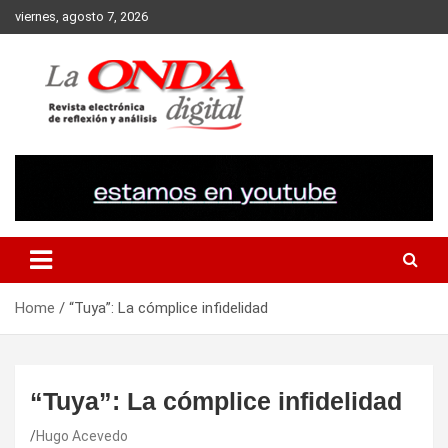
Skip
viernes, agosto 7, 2026
to
content
Revista electronica de reflexion y analisis
Home
“Tuya”: La cómplice infidelidad
“Tuya”: La cómplice infidelidad
Hugo Acevedo