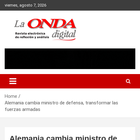
Skip
viernes, agosto 7, 2026
to
content
Revista electronica de reflexion y analisis
Home
Alemania cambia ministro de defensa, transformar las
fuerzas armadas
Alemania cambia ministro de