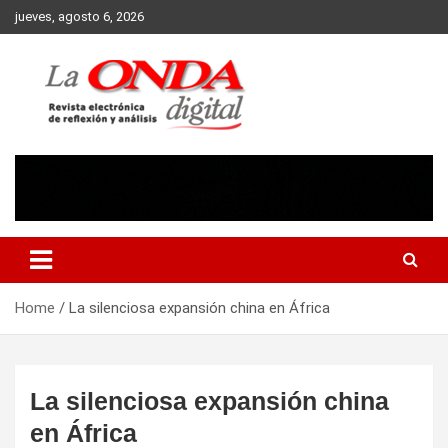
Skip
jueves, agosto 6, 2026
to
content
Revista electronica de reflexion y analisis
Home
La silenciosa expansión china en África
La silenciosa expansión china
en África