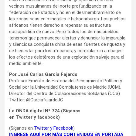
y silenciosa conquista china de esas fuentes de riqueza y
de bienestar para los africanos, y controlar sin ambages
los efectos deletéreos de una explotación salvaje para el
medio ambiente.
Por José Carlos García Fajardo
Profesor Emérito de Historia del Pensamiento Político y
Social por la Universidad Complutense de Madrid (UCM).
Director del Centro de Colaboraciones Solidarias (CCS)
Twitter: @GarciafajardoJC
La ONDA digital Nº 724 (Síganos
en
Twitter
y
facebook
)
(Síganos en
Twitter
y
Facebook
)
INGRESE AQUÍ POR MÁS CONTENIDOS EN PORTADA
Las notas aquí firmadas reflejan exclusivamente la opinión
de los autores.
Otros artículos del mismo autor:
Alarma árabe e islámica ante amenaza de ocupación