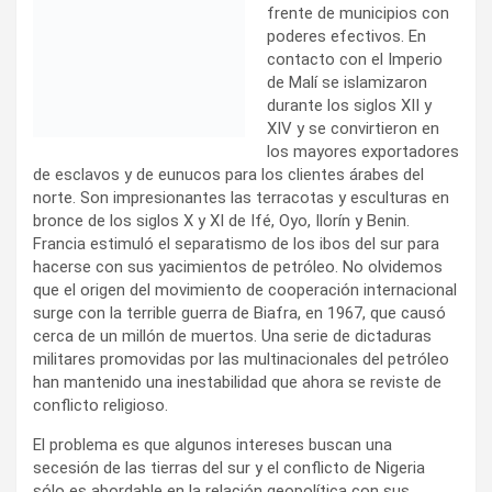
y se convirtieron en los mayores exportadores de
esclavos y de eunucos para los clientes árabes del norte.
Son impresionantes las terracotas y esculturas en bronce
de los siglos X y XI de Ifé, Oyo, Ilorín y Benin. Francia
estimuló el separatismo de los ibos del sur para hacerse
con sus yacimientos de petróleo. No olvidemos que el
origen del movimiento de cooperación internacional surge
con la terrible guerra de Biafra, en 1967, que causó cerca
de un millón de muertos. Una serie de dictaduras militares
promovidas por las multinacionales del petróleo han
mantenido una inestabilidad que ahora se reviste de
conflicto religioso.
El problema es que algunos intereses buscan una
secesión de las tierras del sur y el conflicto de Nigeria
sólo es abordable en la relación geopolítica con sus
vecinos musulmanes del norte profundizando en la
federación de Estados y no en el desmembramiento de
las zonas ricas en minerales e hidrocarburos. Los pueblos
africanos tienen derecho a repensar su estructura
sociopolítica de nuevo. Pero todos los demás pueblos
tenemos que permanecer alertas y denunciar la imparable