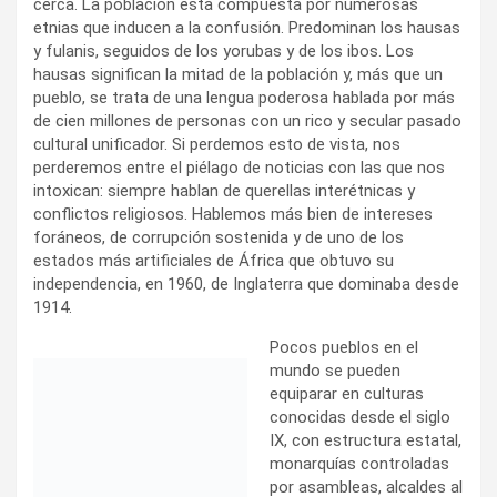
cerca. La población está compuesta por numerosas
etnias que inducen a la confusión. Predominan los hausas
y fulanis, seguidos de los yorubas y de los ibos. Los
hausas significan la mitad de la población y, más que un
pueblo, se trata de una lengua poderosa hablada por más
de cien millones de personas con un rico y secular pasado
cultural unificador. Si perdemos esto de vista, nos
perderemos entre el piélago de noticias con las que nos
intoxican: siempre hablan de querellas interétnicas y
conflictos religiosos. Hablemos más bien de intereses
foráneos, de corrupción sostenida y de uno de los
estados más artificiales de África que obtuvo su
independencia, en 1960, de Inglaterra que dominaba desde
1914.
Pocos pueblos en el
mundo se pueden
equiparar en culturas
conocidas desde el siglo IX, con estructura estatal,
monarquías controladas por asambleas, alcaldes al frente
de municipios con poderes efectivos. En contacto con el
Imperio de Malí se islamizaron durante los siglos XII y XIV