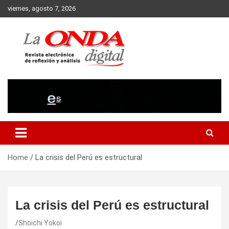
Skip
viernes, agosto 7, 2026
to
content
Revista electronica de reflexion y analisis
Home
La crisis del Perú es estructural
La crisis del Perú es estructural
Shoichi Yokoi