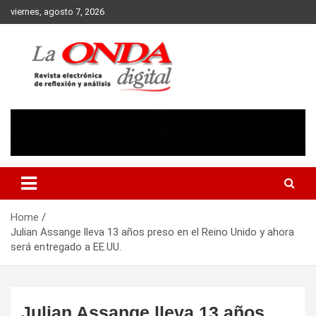
Skip
viernes, agosto 7, 2026
to
content
Revista electronica de reflexion y analisis
Home
Julian Assange lleva 13 años preso en el Reino Unido y ahora
será entregado a EE.UU.
Julian Assange lleva 13 años