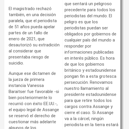
que sentará un peligroso
El magistrado rechazó
precedente para todos los
también, en una decisión
periodistas del mundo. El
paralela, que el periodista
peligro es que los
de 51 años pueda apelar
periodistas puedan ser
partes de un fallo de
obligados por gobiernos de
enero de 2021, que
cualquier país del mundo a
desautorizó su extradición
responder por
al considerar que
informaciones publicadas
presentaba riesgo de
en interés público. Es hora
suicidio.
de que los gobiernos
británico y estadounidense
Aunque ese dictamen de
pongan fin a esta grotesca
la jueza de primera
persecución. Renovamos
instancia Vanessa
nuestro llamamiento al
Baraitser fue favorable -si
presidente estadounidense
bien posteriormente lo
para que retire todos los
recurrió con éxito EE.UU.-,
cargos contra Assange y
el equipo legal de Assange
cierre el caso. Si Assange
se reservó el derecho de
va a la cárcel, ningún
cuestionar más adelante
periodista en la tierra estará
algunos de los