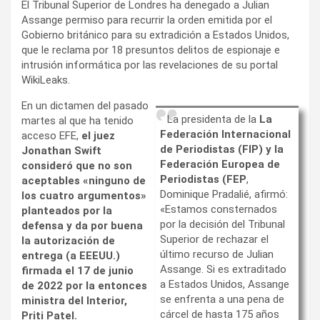
El Tribunal Superior de Londres ha denegado a Julian
Assange permiso para recurrir la orden emitida por el
Gobierno británico para su extradición a Estados Unidos,
que le reclama por 18 presuntos delitos de espionaje e
intrusión informática por las revelaciones de su portal
WikiLeaks.
En un dictamen del pasado
La presidenta de la
La
martes al que ha tenido
Federación Internacional
acceso EFE,
el juez
de Periodistas (FIP) y la
Jonathan Swift
Federación Europea de
consideró que no son
Periodistas (FEP
,
aceptables «ninguno de
Dominique Pradalié, afirmó:
los cuatro argumentos»
«Estamos consternados
planteados por la
por la decisión del Tribunal
defensa y da por buena
Superior de rechazar el
la autorización de
último recurso de Julian
entrega (a EEEUU.)
Assange. Si es extraditado
firmada el 17 de junio
a Estados Unidos, Assange
de 2022 por la entonces
se enfrenta a una pena de
ministra del Interior,
cárcel de hasta 175 años
Priti Patel.