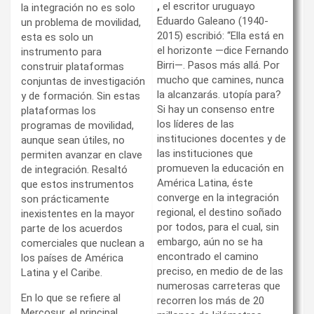
,
el escritor uruguayo
la integración no es solo
Eduardo Galeano (1940-
un problema de movilidad,
2015) escribió: “Ella está en
esta es solo un
el horizonte —dice Fernando
instrumento para
Birri—. Pasos más allá. Por
construir plataformas
mucho que camines, nunca
conjuntas de investigación
la alcanzarás. utopía para?
y de formación. Sin estas
Si hay un consenso entre
plataformas los
los líderes de las
programas de movilidad,
instituciones docentes y de
aunque sean útiles, no
las instituciones que
permiten avanzar en clave
promueven la educación en
de integración. Resaltó
América Latina, éste
que estos instrumentos
converge en la integración
son prácticamente
regional, el destino soñado
inexistentes en la mayor
por todos, para el cual, sin
parte de los acuerdos
embargo, aún no se ha
comerciales que nuclean a
encontrado el camino
los países de América
preciso, en medio de de las
Latina y el Caribe.
numerosas carreteras que
En lo que se refiere al
recorren los más de 20
Mercosur, el principal