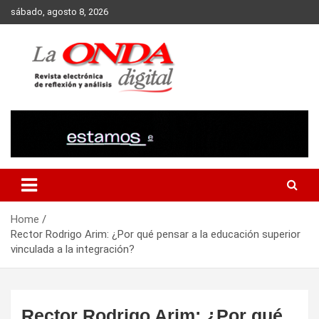
Skip
sábado, agosto 8, 2026
to
content
Revista electronica de reflexion y analisis
Home
Rector Rodrigo Arim: ¿Por qué pensar a la educación superior
vinculada a la integración?
Rector Rodrigo Arim: ¿Por qué