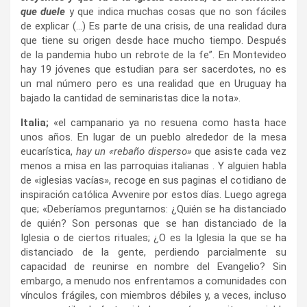
que duele
y que indica muchas cosas que no son fáciles
de explicar (…) Es parte de una crisis, de una realidad dura
que tiene su origen desde hace mucho tiempo. Después
de la pandemia hubo un rebrote de la fe”. En Montevideo
hay 19 jóvenes que estudian para ser sacerdotes, no es
un mal número pero es una realidad que en Uruguay ha
bajado la cantidad de seminaristas dice la nota».
Italia;
«el campanario ya no resuena como hasta hace
unos años. En lugar de un pueblo alrededor de la mesa
eucarística,
hay un «rebaño disperso»
que asiste cada vez
menos a misa en las parroquias italianas . Y alguien habla
de «iglesias vacías», recoge en sus paginas el cotidiano de
inspiración católica Avvenire por estos días. Luego agrega
que; «Deberíamos preguntarnos: ¿Quién se ha distanciado
de quién? Son personas que se han distanciado de la
Iglesia o de ciertos rituales; ¿O es la Iglesia la que se ha
distanciado de la gente, perdiendo parcialmente su
capacidad de reunirse en nombre del Evangelio? Sin
embargo, a menudo nos enfrentamos a comunidades con
vínculos frágiles, con miembros débiles y, a veces, incluso