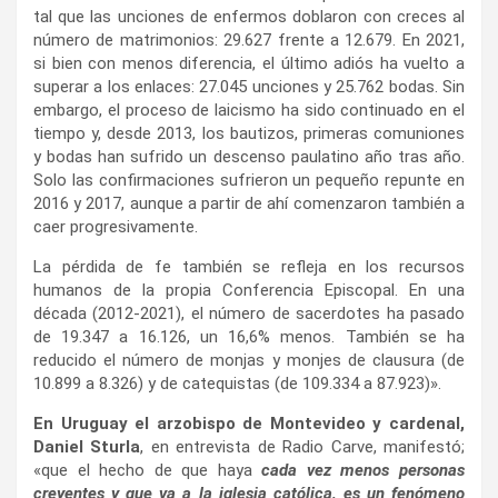
tal que las unciones de enfermos doblaron con creces al
número de matrimonios: 29.627 frente a 12.679. En 2021,
si bien con menos diferencia, el último adiós ha vuelto a
superar a los enlaces: 27.045 unciones y 25.762 bodas. Sin
embargo, el proceso de laicismo ha sido continuado en el
tiempo y, desde 2013, los bautizos, primeras comuniones
y bodas han sufrido un descenso paulatino año tras año.
Solo las confirmaciones sufrieron un pequeño repunte en
2016 y 2017, aunque a partir de ahí comenzaron también a
caer progresivamente.
La pérdida de fe también se refleja en los recursos
humanos de la propia Conferencia Episcopal. En una
década (2012-2021), el número de sacerdotes ha pasado
de 19.347 a 16.126, un 16,6% menos. También se ha
reducido el número de monjas y monjes de clausura (de
10.899 a 8.326) y de catequistas (de 109.334 a 87.923)».
En Uruguay el arzobispo de Montevideo y cardenal,
Daniel Sturla
, en entrevista de Radio Carve, manifestó;
«que el hecho de que haya
cada vez menos personas
creyentes y que va a la iglesia católica, es un fenómeno