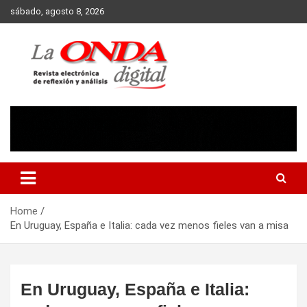
Skip
sábado, agosto 8, 2026
to
content
Revista electronica de reflexion y analisis
Home
En Uruguay, España e Italia: cada vez menos fieles van a misa
En Uruguay, España e Italia: