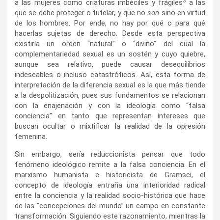
3
a las mujeres como criaturas imbéciles y frágiles
a las
que se debe proteger o tutelar, y que no
son
sino en virtud
de los hombres. Por ende, no hay por qué o para qué
hacerlas sujetas de derecho. Desde esta perspectiva
existiría un orden “natural” o “divino” del cual la
complementariedad sexual es un sostén y cuyo quiebre,
aunque sea relativo, puede causar desequilibrios
indeseables o incluso catastróficos. Así, esta forma de
interpretación de la diferencia sexual es la que más tiende
a la despolitización, pues sus fundamentos se relacionan
con la enajenación y con la ideología como “falsa
conciencia” en tanto que representan intereses que
buscan ocultar o mixtificar la realidad de la opresión
femenina.
Sin embargo, sería reduccionista pensar que todo
fenómeno ideológico remite a la falsa conciencia. En el
marxismo humanista e historicista de Gramsci, el
concepto de ideología entraña una interioridad radical
entre la conciencia y la realidad socio-histórica que hace
de las “concepciones del mundo” un campo en constante
transformación. Siguiendo este razonamiento, mientras la