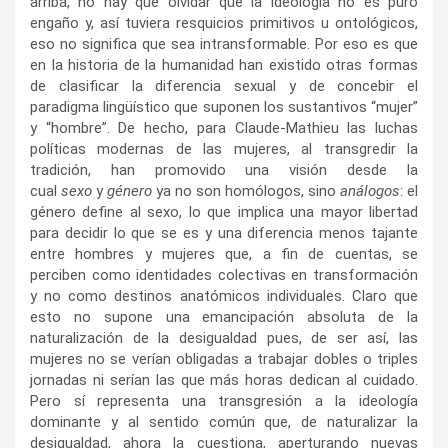
arriba, no hay que olvidar que la ideología no es puro
engaño y, así tuviera resquicios primitivos u ontológicos,
eso no significa que sea intransformable. Por eso es que
en la historia de la humanidad han existido otras formas
de clasificar la diferencia sexual y de concebir el
paradigma lingüístico que suponen los sustantivos “mujer”
y “hombre”. De hecho, para Claude-Mathieu las luchas
políticas modernas de las mujeres, al transgredir la
tradición, han promovido una visión desde la
cual
sexo
y
género
ya no son homólogos, sino
análogos
: el
género define al sexo, lo que implica una mayor libertad
para decidir lo que se es y una diferencia menos tajante
entre hombres y mujeres que, a fin de cuentas, se
perciben como identidades colectivas en transformación
y no como destinos anatómicos individuales. Claro que
esto no supone una emancipación absoluta de la
naturalización de la desigualdad pues, de ser así, las
mujeres no se verían obligadas a trabajar dobles o triples
jornadas ni serían las que más horas dedican al cuidado.
Pero sí representa una transgresión a la ideología
dominante y al sentido común que, de naturalizar la
desigualdad, ahora la cuestiona, aperturando nuevas