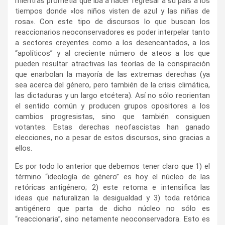
mientras prometía que iba a hacer regresar a su país a los
tiempos donde «los niños visten de azul y las niñas de
rosa». Con este tipo de discursos lo que buscan los
reaccionarios neoconservadores es poder interpelar tanto
a sectores creyentes como a los desencantados, a los
“apolíticos” y al creciente número de ateos a los que
pueden resultar atractivas las teorías de la conspiración
que enarbolan la mayoría de las extremas derechas (ya
sea acerca del género, pero también de la crisis climática,
las dictaduras y un largo etcétera). Así no sólo reorientan
el sentido común y producen grupos opositores a los
cambios progresistas, sino que también consiguen
votantes. Estas derechas neofascistas han ganado
elecciones, no a pesar de estos discursos, sino gracias a
ellos.
Es por todo lo anterior que debemos tener claro que 1) el
término “ideología de género” es hoy el núcleo de las
retóricas antigénero; 2) este retoma e intensifica las
ideas que naturalizan la desigualdad y 3) toda retórica
antigénero que parta de dicho núcleo no sólo es
“reaccionaria”, sino netamente neoconservadora. Esto es