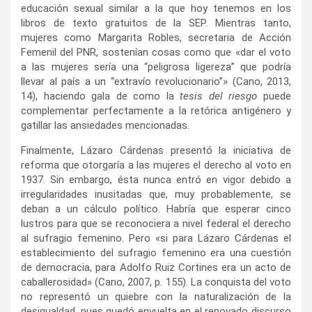
educación sexual similar a la que hoy tenemos en los
libros de texto gratuitos de la SEP. Mientras tanto,
mujeres como Margarita Robles, secretaria de Acción
Femenil del PNR, sostenían cosas como que «dar el voto
a las mujeres sería una “peligrosa ligereza” que podría
llevar al país a un “extravío revolucionario”» (Cano, 2013,
14), haciendo gala de como la
tesis del riesgo
puede
complementar perfectamente a la retórica antigénero y
gatillar las ansiedades mencionadas.
Finalmente, Lázaro Cárdenas presentó la iniciativa de
reforma que otorgaría a las mujeres el derecho al voto en
1937. Sin embargo, ésta nunca entró en vigor debido a
irregularidades inusitadas que, muy probablemente, se
deban a un cálculo político. Habría que esperar cinco
lustros para que se reconociera a nivel federal el derecho
al sufragio femenino. Pero «si para Lázaro Cárdenas el
establecimiento del sufragio femenino era una cuestión
de democracia, para Adolfo Ruiz Cortines era un acto de
caballerosidad» (Cano, 2007, p. 155). La conquista del voto
no representó un quiebre con la naturalización de la
desigualdad, pues quedó envuelta en el renovado discurso