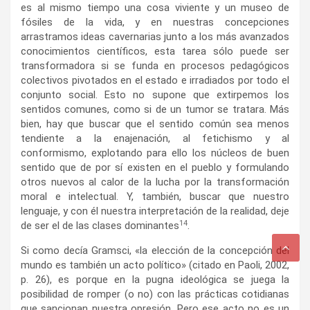
es al mismo tiempo una cosa viviente y un museo de
fósiles de la vida, y en nuestras concepciones
arrastramos ideas cavernarias junto a los más avanzados
conocimientos científicos, esta tarea sólo puede ser
transformadora si se funda en procesos pedagógicos
colectivos pivotados en el estado e irradiados por todo el
conjunto social. Esto no supone que extirpemos los
sentidos comunes, como si de un tumor se tratara. Más
bien, hay que buscar que el sentido común sea menos
tendiente a la enajenación, al fetichismo y al
conformismo, explotando para ello los núcleos de buen
sentido que de por sí existen en el pueblo y formulando
otros nuevos al calor de la lucha por la transformación
moral e intelectual. Y, también, buscar que nuestro
lenguaje, y con él nuestra interpretación de la realidad, deje
14
de ser el de las clases dominantes
.
Si como decía Gramsci, «la elección de la concepción del
mundo es también un acto político» (citado en Paoli, 2002,
p. 26), es porque en la pugna ideológica se juega la
posibilidad de romper (o no) con las prácticas cotidianas
que sancionan nuestra opresión. Pero ese acto no es un