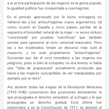
a la activa participación de las mujeres en la gesta popular,
la igualdad política fue conquistada a cuentagotas.
En el periodo aperturado por la lucha sufragista no
faltaron las y los antisufragistas cuyos argumentos, tal
como ocurrió en España y otros países, partían de la
supuesta inferioridad natural de la mujer —a veces incluso
“constatada” por pruebas “científicas” que también
servían para oponerse al voto universal masculino. Pero
las y los moderados tenían un discurso más sutil al
respecto, y no eran propiamente “antisufragistas”.
Sostenían que dar el voto inmediato a las mujeres era
peligroso, pues si bien la estupidez no era innata, si había
una “falta de preparación” socialmente producida que
hacía a las mujeres susceptibles de ser manipuladas, por
5
ejemplo, por el clero
.
Así, durante todas las etapas de la Revolución Mexicana
(1910-1940) coexistieron dos posiciones dominantes: la
que propugnaba el derecho inmediato al sufragio y la que
propugnaba un derecho gradual. Esta última fue
mayoritaria y, en la Constitución de 1917, se denegó el