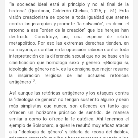
“la sociedad ideal está al principio y no al final de la
historia” (Quintanar, Calderón Chelius, 2025, p. 51). Esta
visión creacionista se opone a toda igualdad que atente
contra las jerarquías y promete “la salvación”, es decir: el
retorno a ese “orden de la creación” que los herejes han
destruido. Constituye, así, una especie de relato
metapolítico. Por eso las extremas derechas tienden, en
su mayoría, a confluir en la oposición rabiosa contra toda
interpretación de la diferencia sexual que no se base en la
clasificación que homologa sexo y género. «¡Biología sí,
ideología de género no!», es la consigna que mejor resume
la inspiración religiosa de las actuales retóricas
12
antigénero
.
Así, aunque las retóricas antigénero y los ataques contra
la “ideología de género” no tengan sustento alguno y sean
más simplistas que nunca, son eficaces en tanto que
ofrecen un horizonte práctico de sentido, de manera
similar a como lo ofrece la fe católica. Ahí tenemos el
ejemplo de Bolsonaro, a quien le resultó muy eficaz atacar
a la “ideología de género” y tildarla de «cosa del diablo»,