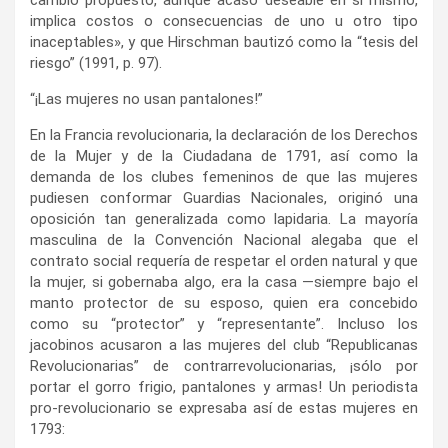
cambio propuesto, aunque acaso deseable en sí mismo,
implica costos o consecuencias de uno u otro tipo
inaceptables», y que Hirschman bautizó como la “tesis del
riesgo” (1991, p. 97).
“¡Las mujeres no usan pantalones!”
En la Francia revolucionaria, la declaración de los Derechos
de la Mujer y de la Ciudadana de 1791, así como la
demanda de los clubes femeninos de que las mujeres
pudiesen conformar Guardias Nacionales, originó una
oposición tan generalizada como lapidaria. La mayoría
masculina de la Convención Nacional alegaba que el
contrato social requería de respetar el orden natural y que
la mujer, si gobernaba algo, era la casa —siempre bajo el
manto protector de su esposo, quien era concebido
como su “protector” y “representante”. Incluso los
jacobinos acusaron a las mujeres del club “Republicanas
Revolucionarias” de contrarrevolucionarias, ¡sólo por
portar el gorro frigio, pantalones y armas! Un periodista
pro-revolucionario se expresaba así de estas mujeres en
1793: