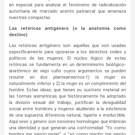
en especial para analizar el fenómeno de radicalización
autoritaria de marcado acento patriarcal que amenaza
nuestras conquistas.
Las retóricas antigénero (o la anatomía como
destino)
Las retóricas antigénero son aquellas que son usadas
específicamente para oponerse a los derechos civiles y
políticos de las mujeres. El núcleo lógico de estas
retóricas se fundamenta en un determinismo biológico-
anatómico de viejo cuño cuyos argumentos se pueden
resumir en dos planteamientos:1)
la mujer es
naturalmente inferior
y 2)
la mujer es un complemento del
hombre
. Estas ideas, que tienen su sustrato material en
las formas asimétricas que históricamente ha adoptado
la división sexual del trabajo, justifican la desigualdad
social entre hombres y mujeres aludiendo a la existencia
de una supuesta diferencia natural, tajante e irreductible.
Aquí
sexo
y
género
son nociones homologas que imbrican
una identidad y que generan una conformidad: “Yo como
hembra me siento mujer”, o “yo como macho me siento