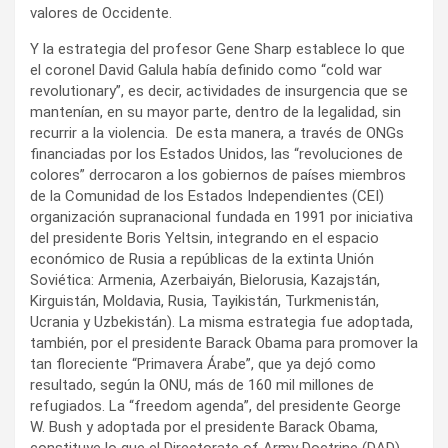
valores de Occidente.
Y la estrategia del profesor Gene Sharp establece lo que
el coronel David Galula había definido como “cold war
revolutionary”, es decir, actividades de insurgencia que se
mantenían, en su mayor parte, dentro de la legalidad, sin
recurrir a la violencia. De esta manera, a través de ONGs
financiadas por los Estados Unidos, las “revoluciones de
colores” derrocaron a los gobiernos de países miembros
de la Comunidad de los Estados Independientes (CEI)
organización supranacional fundada en 1991 por iniciativa
del presidente Boris Yeltsin, integrando en el espacio
económico de Rusia a repúblicas de la extinta Unión
Soviética: Armenia, Azerbaiyán, Bielorusia, Kazajstán,
Kirguistán, Moldavia, Rusia, Tayikistán, Turkmenistán,
Ucrania y Uzbekistán). La misma estrategia fue adoptada,
también, por el presidente Barack Obama para promover la
tan floreciente “Primavera Árabe”, que ya dejó como
resultado, según la ONU, más de 160 mil millones de
refugiados. La “freedom agenda”, del presidente George
W. Bush y adoptada por el presidente Barack Obama,
constituye lo que el Directorate of Army Doctrine (DAD),