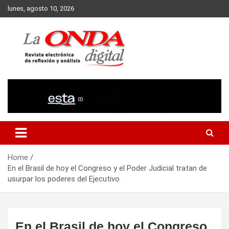
Skip
lunes, agosto 10, 2026
to
content
Revista electronica de reflexion y analisis
Home
En el Brasil de hoy el Congreso y el Poder Judicial tratan de
usurpar los poderes del Ejecutivo
En el Brasil de hoy el Congreso