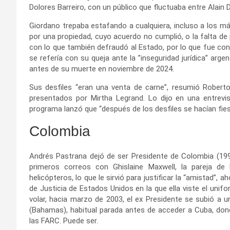
Dolores Barreiro, con un público que fluctuaba entre Alain
Giordano trepaba estafando a cualquiera, incluso a los má
por una propiedad, cuyo acuerdo no cumplió, o la falta de
con lo que también defraudó al Estado, por lo que fue co
se refería con su queja ante la ”inseguridad jurídica” arg
antes de su muerte en noviembre de 2024.
Sus desfiles “eran una venta de carne”, resumió Roberto 
presentados por Mirtha Legrand. Lo dijo en una entrevis
programa lanzó que “después de los desfiles se hacían fie
Colombia
Andrés Pastrana dejó de ser Presidente de Colombia (19
primeros correos con Ghislaine Maxwell, la pareja de 
helicópteros, lo que le sirvió para justificar la “amistad”
de Justicia de Estados Unidos en la que ella viste el un
volar, hacia marzo de 2003, el ex Presidente se subió a u
(Bahamas), habitual parada antes de acceder a Cuba, donde
las FARC. Puede ser.