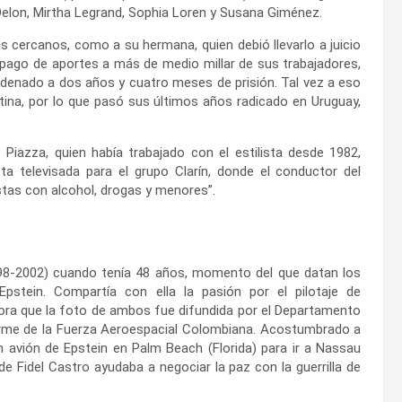
 Delon, Mirtha Legrand, Sophia Loren y Susana Giménez.
s cercanos, como a su hermana, quien debió llevarlo a juicio
 pago de aportes a más de medio millar de sus trabajadores,
ndenado a dos años y cuatro meses de prisión. Tal vez a eso
entina, por lo que pasó sus últimos años radicado en Uruguay,
Piazza, quien había trabajado con el estilista desde 1982,
ta televisada para el grupo Clarín, donde el conductor del
stas con alcohol, drogas y menores”.
98-2002) cuando tenía 48 años, momento del que datan los
Epstein. Compartía con ella la pasión por el pilotaje de
, ahora que la foto de ambos fue difundida por el Departamento
iforme de la Fuerza Aeroespacial Colombiana. Acostumbrado a
n avión de Epstein en Palm Beach (Florida) para ir a Nassau
 Fidel Castro ayudaba a negociar la paz con la guerrilla de