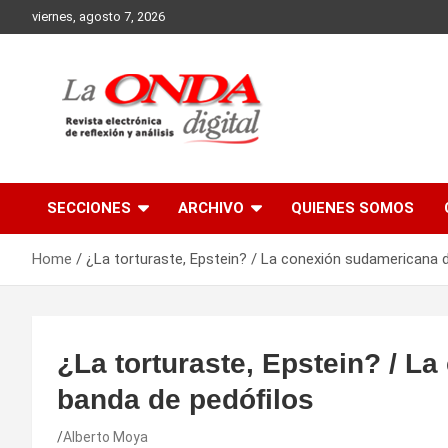
Skip
viernes, agosto 7, 2026
to
content
Revista electronica de reflexion y analisis
SECCIONES
ARCHIVO
QUIENES SOMOS
Home
¿La torturaste, Epstein? / La conexión sudamericana d
¿La torturaste, Epstein? / L
banda de pedófilos
Alberto Moya