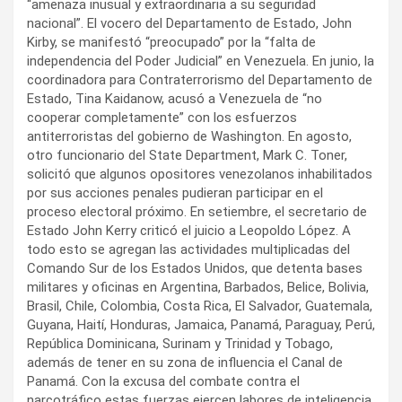
“amenaza inusual y extraordinaria a su seguridad
nacional”. El vocero del Departamento de Estado, John
Kirby, se manifestó “preocupado” por la “falta de
independencia del Poder Judicial” en Venezuela. En junio, la
coordinadora para Contraterrorismo del Departamento de
Estado, Tina Kaidanow, acusó a Venezuela de “no
cooperar completamente” con los esfuerzos
antiterroristas del gobierno de Washington. En agosto,
otro funcionario del State Department, Mark C. Toner,
solicitó que algunos opositores venezolanos inhabilitados
por sus acciones penales pudieran participar en el
proceso electoral próximo. En setiembre, el secretario de
Estado John Kerry criticó el juicio a Leopoldo López. A
todo esto se agregan las actividades multiplicadas del
Comando Sur de los Estados Unidos, que detenta bases
militares y oficinas en Argentina, Barbados, Belice, Bolivia,
Brasil, Chile, Colombia, Costa Rica, El Salvador, Guatemala,
Guyana, Haití, Honduras, Jamaica, Panamá, Paraguay, Perú,
República Dominicana, Surinam y Trinidad y Tobago,
además de tener en su zona de influencia el Canal de
Panamá. Con la excusa del combate contra el
narcotráfico estas fuerzas ejercen labores de inteligencia