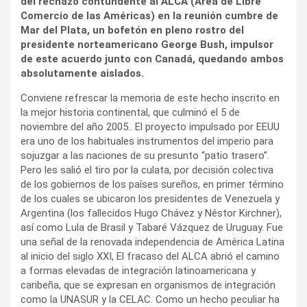
del rechazo contundente al ALCA (Área de Libre
Comercio de las Américas) en la reunión cumbre de
Mar del Plata, un bofetón en pleno rostro del
presidente norteamericano George Bush, impulsor
de este acuerdo junto con Canadá, quedando ambos
absolutamente aislados.
Conviene refrescar la memoria de este hecho inscrito en
la mejor historia continental, que culminó el 5 de
noviembre del año 2005.. El proyecto impulsado por EEUU
era uno de los habituales instrumentos del imperio para
sojuzgar a las naciones de su presunto “patio trasero”.
Pero les salió el tiro por la culata, por decisión colectiva
de los gobiernos de los países sureños, en primer término
de los cuales se ubicaron los presidentes de Venezuela y
Argentina (los fallecidos Hugo Chávez y Néstor Kirchner),
así como Lula de Brasil y Tabaré Vázquez de Uruguay. Fue
una señal de la renovada independencia de América Latina
al inicio del siglo XXI, El fracaso del ALCA abrió el camino
a formas elevadas de integración latinoamericana y
caribeña, que se expresan en organismos de integración
como la UNASUR y la CELAC. Como un hecho peculiar ha