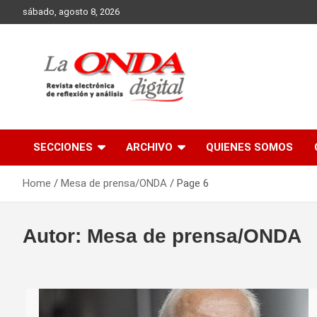
Skip
sábado, agosto 8, 2026
to
content
Revista electronica de reflexion y analisis
SECCIONES
ARCHIVO
QUIENES SOMOS
Home
Mesa de prensa/ONDA
Page 6
Autor:
Mesa de prensa/ONDA