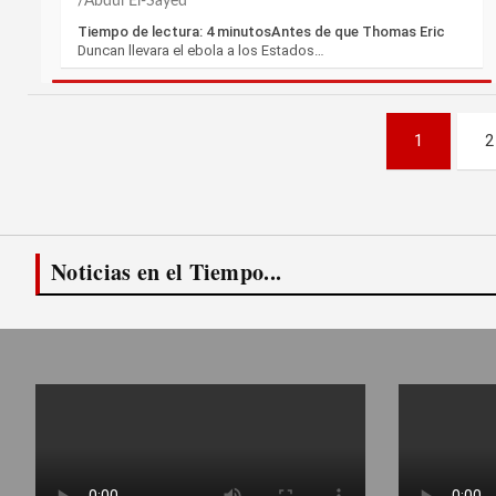
Abdul El-Sayed
Tiempo de lectura: 4 minutosAntes de que Thomas Eric
Duncan llevara el ebola a los Estados…
Paginación
1
2
de
entradas
Noticias en el Tiempo...