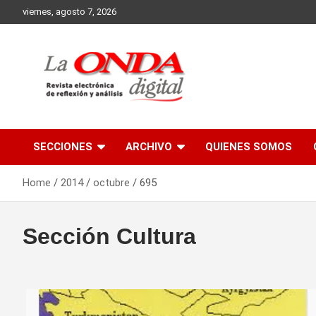
Skip
viernes, agosto 7, 2026
to
content
Revista electronica de reflexion y analisis
SECCIONES
ARCHIVO
QUIENES SOMOS
Home
2014
octubre
695