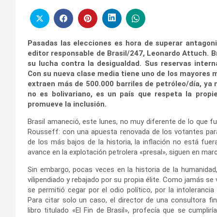
Pasadas las elecciones es hora de superar antagoni
editor responsable de Brasil/247, Leonardo Attuch. B
su lucha contra la desigualdad. Sus reservas intern
Con su nueva clase media tiene uno de los mayores 
extraen más de 500.000 barriles de petróleo/día, ya
no es bolivariano, es un país que respeta la propi
promueve la inclusión.
Brasil amaneció, este lunes, no muy diferente de lo que f
Rousseff: con una apuesta renovada de los votantes par
de los más bajos de la historia, la inflación no está fue
avance en la explotación petrolera «presal», siguen en mar
Sin embargo, pocas veces en la historia de la humanidad,
vilipendiado y rebajado por su propia élite. Como jamás se 
se permitió cegar por el odio político, por la intolerancia
Para citar solo un caso, el director de una consultora fi
libro titulado «El Fin de Brasil», profecía que se cumplirí