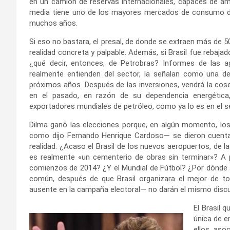
en un camión de reservas internacionales, capaces de amor
media tiene uno de los mayores mercados de consumo de
muchos años.
Si eso no bastara, el presal, de donde se extraen más de 5
realidad concreta y palpable. Además, si Brasil fue rebajado
¿qué decir, entonces, de Petrobras? Informes de las ag
realmente entienden del sector, la señalan como una d
próximos años. Después de las inversiones, vendrá la cosec
en el pasado, en razón de su dependencia energética
exportadores mundiales de petróleo, como ya lo es en el s
Dilma ganó las elecciones porque, en algún momento, lo
como dijo Fernando Henrique Cardoso— se dieron cuenta
realidad. ¿Acaso el Brasil de los nuevos aeropuertos, de la
es realmente «un cementerio de obras sin terminar»? A p
comienzos de 2014? ¿Y el Mundial de Fútbol? ¿Por dónde 
común, después de que Brasil organizara el mejor de t
ausente en la campaña electoral— no darán el mismo discur
El Brasil 
única de e
ellos asoc