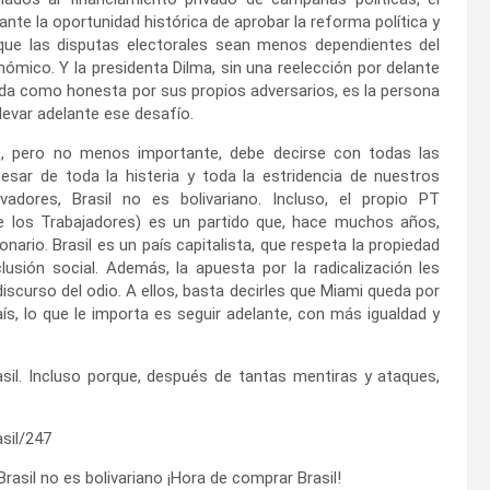
 ante la oportunidad histórica de aprobar la reforma política y
 que las disputas electorales sean menos dependientes del
ómico. Y la presidenta Dilma, sin una reelección por delante
da como honesta por sus propios adversarios, es la persona
llevar adelante ese desafío.
o, pero no menos importante, debe decirse con todas las
pesar de toda la histeria y toda la estridencia de nuestros
vadores, Brasil no es bolivariano. Incluso, el propio PT
de los Trabajadores) es un partido que, hace muchos años,
nario. Brasil es un país capitalista, que respeta la propiedad
usión social. Además, la apuesta por la radicalización les
scurso del odio. A ellos, basta decirles que Miami queda por
aís, lo que le importa es seguir adelante, con más igualdad y
il. Incluso porque, después de tantas mentiras y ataques,
sil/247
 Brasil no es bolivariano ¡Hora de comprar Brasil!