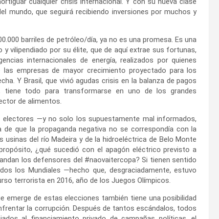
tiguar cualquier crisis internacional. Y con su nueva clase
l mundo, que seguirá recibiendo inversiones por muchos y
00.000 barriles de petróleo/día, ya no es una promesa. Es una
 y vilipendiado por su élite, que de aquí extrae sus fortunas,
encias internacionales de energía, realizados por quienes
e las empresas de mayor crecimiento proyectado para los
ha. Y Brasil, que vivió agudas crisis en la balanza de pagos
, tiene todo para transformarse en uno de los grandes
ector de alimentos.
s electores —y no solo los supuestamente mal informados,
 de que la propaganda negativa no se correspondía con la
s usinas del río Madeira y de la hidroeléctrica de Belo Monte
ropósito, ¿qué sucedió con el apagón eléctrico previsto a
andan los defensores del #naovaitercopa? Si tienen sentido
odos los Mundiales —hecho que, desgraciadamente, estuvo
so terrorista en 2016, año de los Juegos Olímpicos.
que emerge de estas elecciones también tiene una posibilidad
nfrentar la corrupción. Después de tantos escándalos, todos
iados al financiamiento privado de campañas políticas, el