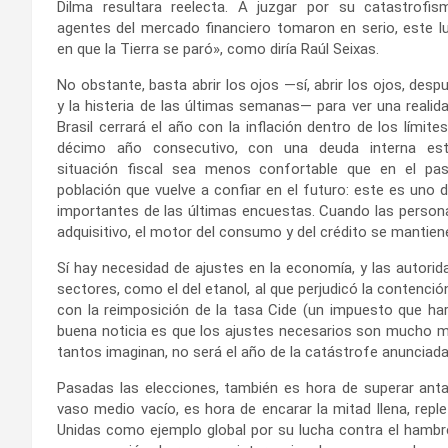
Dilma resultara reelecta. A juzgar por su catastrofi
agentes del mercado financiero tomaron en serio, este lu
en que la Tierra se paró», como diría Raúl Seixas.
No obstante, basta abrir los ojos —sí, abrir los ojos, desp
y la histeria de las últimas semanas— para ver una realid
Brasil cerrará el año con la inflación dentro de los límit
décimo año consecutivo, con una deuda interna est
situación fiscal sea menos confortable que en el pa
población que vuelve a confiar en el futuro: este es uno
importantes de las últimas encuestas. Cuando las perso
adquisitivo, el motor del consumo y del crédito se mantien
Sí hay necesidad de ajustes en la economía, y las autorid
sectores, como el del etanol, al que perjudicó la contenció
con la reimposición de la tasa Cide (un impuesto que har
buena noticia es que los ajustes necesarios son mucho men
tantos imaginan, no será el año de la catástrofe anunciada
Pasadas las elecciones, también es hora de superar antag
vaso medio vacío, es hora de encarar la mitad llena, repl
Unidas como ejemplo global por su lucha contra el hambr