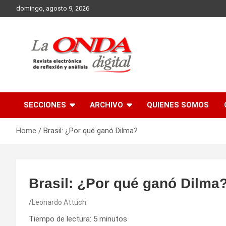
Skip
domingo, agosto 9, 2026
to
content
Revista electronica de reflexion y analisis
SECCIONES
ARCHIVO
QUIENES SOMOS
Home
Brasil: ¿Por qué ganó Dilma?
Brasil: ¿Por qué ganó Dilma
Leonardo Attuch
Tiempo de lectura:
5
minutos