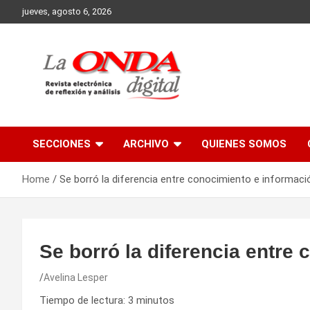
Skip
jueves, agosto 6, 2026
to
content
Revista electronica de reflexion y analisis
SECCIONES
ARCHIVO
QUIENES SOMOS
Home
Se borró la diferencia entre conocimiento e informaci
Se borró la diferencia entre
Avelina Lesper
Tiempo de lectura:
3
minutos