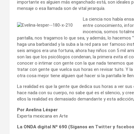
importante es alguien más enganchado está, son ideales p
mensaje o esa llamada son de vital jerarquía.
La ciencia nos había ensa
entre conocimiento, infor
inocencia, somos totalme
pantalla, nos tragamos lo que sea, y además, lo hacemos “v
haga una barbaridad y la suba a la red para ser famoso in
seis amigos era una fortuna, ahora hay niños con 5 mil am
son las que los psicólogos condenan, la primera evita el c
conocer o intimar con gente con la que nada tenemos que e
tratar con gente que vuelca sus horas en revisar tuits. Y l
otra cosa mejor tiene alguien qué hacer si la pantalla le lle
La realidad es que la gente que dedica sus horas a ver sus 
hace nada con su cuerpo, no sabe qué es el silencio, y cr
ellos la realidad es demasiado demandante y esta adicción,
Por Avelina Lésper
Experta mexicana en Arte
La ONDA digital Nº 690 (Síganos en
Twitter
y
facebo