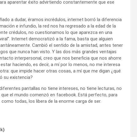
ara aparentar éxito advirtiendo constantemente que ese
ñado a dudar, éramos incrédulos, internet borró la diferencia
mación e infundio, la red nos ha regresado a la edad de la
nte crédulos, no cuestionamos lo que aparezca en una
iral”. Internet democratizó a la fama, basta que alguien
stantáneamente. Cambió el sentido de la amistad, antes tener
igos que nunca han visto. Y las dos más grandes ventajas
ontacto interpersonal, creo que nos beneficia que nos ahorre
star haciendo, es decir, a mí por lo menos, no me interesa
a otra: que impide hacer otras cosas, a mí que me digan ¿qué
nó su existencia?
diferentes pantallas no tiene intereses, no tiene lecturas, no
ee que el mundo comenzó en facebook. Está perfecto, para
 como todas, los libera de la enorme carga de ser.
ok
)