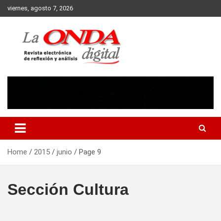
Skip
viernes, agosto 7, 2026
to
content
Revista electronica de reflexion y analisis
Home
2015
junio
Page 9