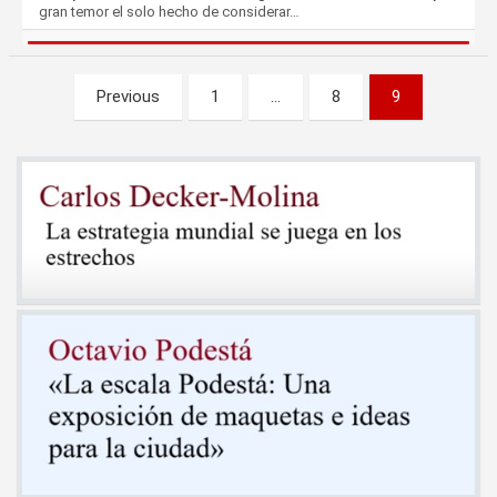
gran temor el solo hecho de considerar…
Paginación
Previous
1
…
8
9
de
entradas