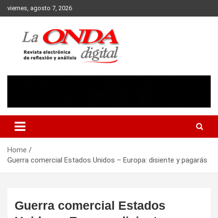
Skip
viernes, agosto 7, 2026
to
content
Revista electronica de reflexion y analisis
Home
Guerra comercial Estados Unidos – Europa: disiente y pagarás
Guerra comercial Estados