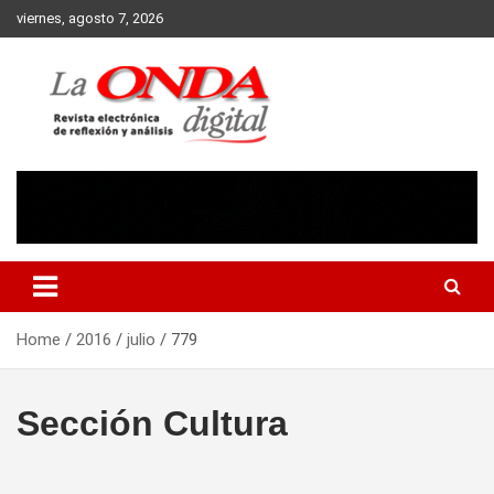
Skip
viernes, agosto 7, 2026
to
content
Revista electronica de reflexion y analisis
Home
2016
julio
779