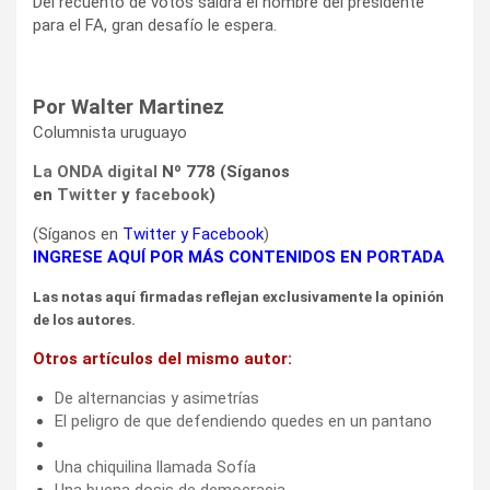
Del recuento de votos saldrá el nombre del presidente
para el FA, gran desafío le espera.
Por Walter Martinez
Columnista uruguayo
La ONDA digital
Nº 778 (Síganos
en
Twitter
y
facebook
)
(Síganos en
Twitter
y
Facebook
)
INGRESE AQUÍ POR MÁS CONTENIDOS EN PORTADA
Las notas aquí firmadas reflejan exclusivamente la opinión
de los autores.
Otros artículos del mismo autor:
De alternancias y asimetrías
El peligro de que defendiendo quedes en un pantano
Una chiquilina llamada Sofía
Una buena dosis de democracia