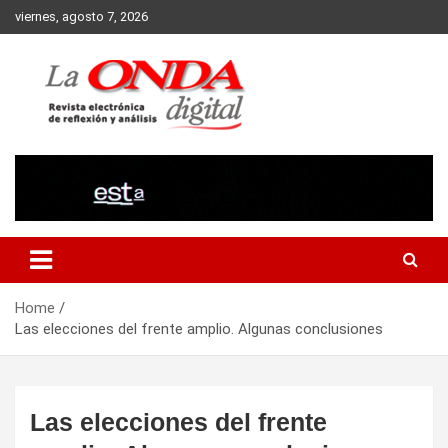
Skip
viernes, agosto 7, 2026
to
content
Revista electronica de reflexion y analisis
Home
Las elecciones del frente amplio. Algunas conclusiones
Las elecciones del frente