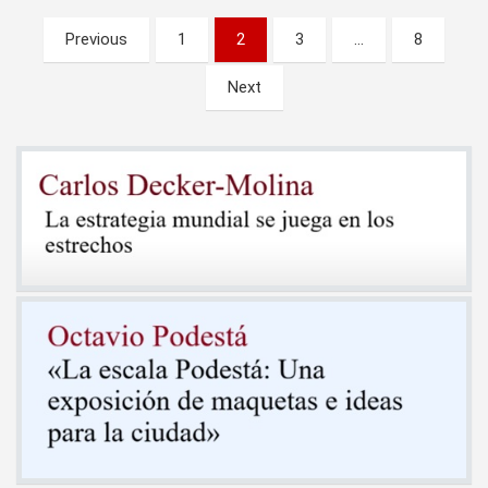
Paginación
Previous
1
2
3
…
8
de
Next
entradas