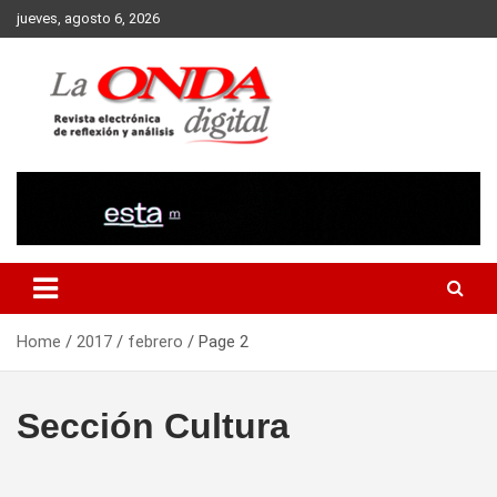
Skip
jueves, agosto 6, 2026
to
content
Revista electronica de reflexion y analisis
Home
2017
febrero
Page 2