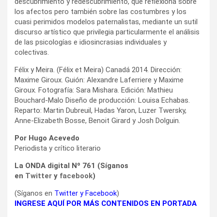
descubrimiento y redescubrimiento, que reflexiona sobre
los afectos pero también sobre las costumbres y los
cuasi perimidos modelos paternalistas, mediante un sutil
discurso artístico que privilegia particularmente el análisis
de las psicologías e idiosincrasias individuales y
colectivas.
Félix y Meira. (Félix et Meira) Canadá 2014. Dirección:
Maxime Giroux. Guión: Alexandre Laferriere y Maxime
Giroux. Fotografía: Sara Mishara. Edición: Mathieu
Bouchard-Malo Diseño de producción: Louisa Echabas.
Reparto: Martin Dubreuil, Hadas Yaron, Luzer Twersky,
Anne-Elizabeth Bosse, Benoit Girard y Josh Dolguin.
Por Hugo Acevedo
Periodista y crítico literario
La ONDA digital Nº 761 (Síganos
en
Twitter
y
facebook
)
(Síganos en
Twitter
y
Facebook
)
INGRESE AQUÍ POR MÁS CONTENIDOS EN PORTADA