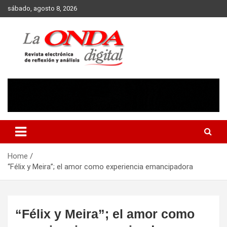
Skip
sábado, agosto 8, 2026
to
content
Revista electronica de reflexion y analisis
Home
“Félix y Meira”; el amor como experiencia emancipadora
“Félix y Meira”; el amor como