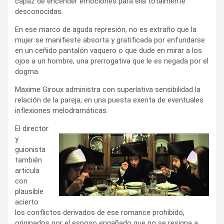
capaz de encender emociones para ella totalmente
desconocidas.
En ese marco de aguda represión, no es extraño que la
mujer se manifieste absorta y gratificada por enfundarse
en un ceñido pantalón vaquero o que dude en mirar a los
ojos a un hombre, una prerrogativa que le es negada por el
dogma.
Maxime Giroux administra con superlativa sensibilidad la
relación de la pareja, en una puesta exenta de eventuales
inflexiones melodramáticas.
El director
y
guionista
también
articula
con
plausible
acierto
los conflictos derivados de ese romance prohibido,
originados por el esposo engañado que no se resigna a