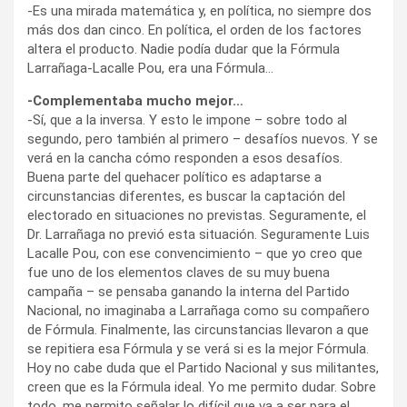
-Es una mirada matemática y, en política, no siempre dos
más dos dan cinco. En política, el orden de los factores
altera el producto. Nadie podía dudar que la Fórmula
Larrañaga-Lacalle Pou, era una Fórmula…
-Complementaba mucho mejor…
-Sí, que a la inversa. Y esto le impone – sobre todo al
segundo, pero también al primero – desafíos nuevos. Y se
verá en la cancha cómo responden a esos desafíos.
Buena parte del quehacer político es adaptarse a
circunstancias diferentes, es buscar la captación del
electorado en situaciones no previstas. Seguramente, el
Dr. Larrañaga no previó esta situación. Seguramente Luis
Lacalle Pou, con ese convencimiento – que yo creo que
fue uno de los elementos claves de su muy buena
campaña – se pensaba ganando la interna del Partido
Nacional, no imaginaba a Larrañaga como su compañero
de Fórmula. Finalmente, las circunstancias llevaron a que
se repitiera esa Fórmula y se verá si es la mejor Fórmula.
Hoy no cabe duda que el Partido Nacional y sus militantes,
creen que es la Fórmula ideal. Yo me permito dudar. Sobre
todo, me permito señalar lo difícil que va a ser para el