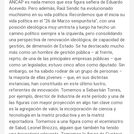
ANCAP es nada menos que esa figura señera de Eduardo
Acevedo. Pero además, Raúl Sendic ha evolucionado
muchísimo en su vida política. Recordemos que él inicia su
vida política en el “26 de Marzo seispuntista”, con una
posición ideológica muy umtrista y luego ha hecho un
camino político siempre a la izquierda, pero consolidando
una perspectiva de renovación ideológica, de capacidad de
gestión, de dimensión de Estado. Se ha destacado mucho
más como un hombre de gestión pública – al frente,
repito, de una de las principales empresas públicas – que
como un legislador, estuvo cinco años como diputado. Sin
embargo, se ha sabido rodear de un grupo de personas –
la mayoría de ellas jóvenes – que, en sus distintas
instancias, han constituido en este último lustro,
referentes de innovación. Tomemos a Sebastián Torres,
por ejemplo, director de Industria de este período y una de
las figuras con mayor proyección en algo tan clave como
es la agregación de valor, la incorporación de ciencia y
tecnología en la matriz productiva y en la matriz
exportadora. Tomemos a una figura como el viceministro
de Salud, Leonel Briozzo, alguien que también ha tenido
una trayectoria relevante. Tomemos la figura de Gustavo