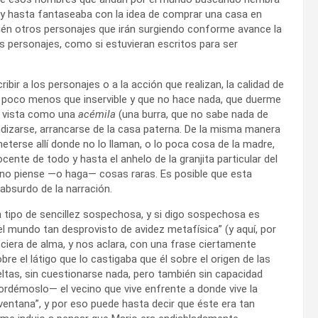
da, y hasta fantaseaba con la idea de comprar una casa en
bién otros personajes que irán surgiendo conforme avance la
los personajes, como si estuvieran escritos para ser
bir a los personajes o a la acción que realizan, la calidad de
 poco menos que inservible y que no hace nada, que duerme
s vista como una
acémila
(una burra, que no sabe nada de
ndizarse, arrancarse de la casa paterna. De la misma manera
terse allí donde no lo llaman, o lo poca cosa de la madre,
cente de todo y hasta el anhelo de la granjita particular del
y no piense —o haga— cosas raras. Es posible que esta
absurdo de la narración.
n tipo de sencillez sospechosa, y si digo sospechosa es
l mundo tan desprovisto de avidez metafísica” (y aquí, por
ciera de alma, y nos aclara, con una frase ciertamente
e el látigo que lo castigaba que él sobre el origen de las
eltas, sin cuestionarse nada, pero también sin capacidad
ordémoslo— el vecino que vive enfrente a donde vive la
 ventana”, y por eso puede hasta decir que éste era tan