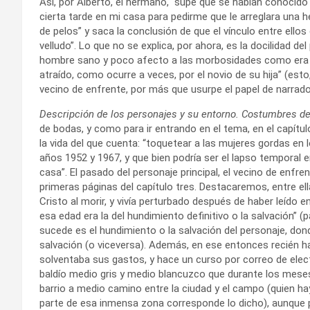
Así, por Alberto, el hermano, “supe que se habían conocido 
cierta tarde en mi casa para pedirme que le arreglara una he
de pelos” y saca la conclusión de que el vínculo entre ellos
velludo”. Lo que no se explica, por ahora, es la docilidad del
hombre sano y poco afecto a las morbosidades como era é
atraído, como ocurre a veces, por el novio de su hija” (est
vecino de enfrente, por más que usurpe el papel de narrado
Descripción de los personajes y su entorno. Costumbres de
de bodas, y como para ir entrando en el tema, en el capít
la vida del que cuenta: “toquetear a las mujeres gordas en l
años 1952 y 1967, y que bien podría ser el lapso temporal e
casa”. El pasado del personaje principal, el vecino de enfren
primeras páginas del capítulo tres. Destacaremos, entre ell
Cristo al morir, y vivía perturbado después de haber leído 
esa edad era la del hundimiento definitivo o la salvación” 
sucede es el hundimiento o la salvación del personaje, don
salvación (o viceversa). Además, en ese entonces recién habí
solventaba sus gastos, y hace un curso por correo de electr
baldío medio gris y medio blancuzco que durante los meses
barrio a medio camino entre la ciudad y el campo (quien ha
parte de esa inmensa zona corresponde lo dicho), aunque par