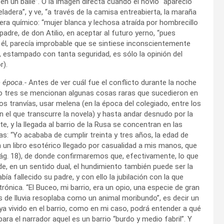
en un baile”. O la imagen directa cuando el novio “apareció
ladera”, y ve, “a través de la camisa entreabierta, la maraña
 era químico: “mujer blanca y lechosa atraída por hombrecillo
 padre, de don Atilio, en aceptar al futuro yerno, “pues
l, parecía improbable que se sintiese inconscientemente
o, estampado con tanta seguridad, es sólo la opinión del
r).
 época.-
Antes de ver cuál fue el conflicto durante la noche
ulo tres se mencionan algunas cosas raras que sucedieron en
os tranvías, usar melena (en la época del colegiado, entre los
n el que transcurre la novela) y hasta andar desnudo por la
te, y la llegada al barrio de la Rusa se concentran en las
as: “Yo acababa de cumplir treinta y tres años, la edad de
en un libro esotérico llegado por casualidad a mis manos, que
(pág. 18), de donde confirmaremos que, efectivamente, lo que
de, en un sentido dual, el hundimiento también puede ser la
a fallecido su padre, y con ello la jubilación con la que
ónica. “El Buceo, mi barrio, era un opio, una especie de gran
 de lluvia resoplaba como un animal moribundo”, es decir un
ya vivido en el barrio, como en mi caso, podrá entender a qué
a el narrador aquel es un barrio “burdo y medio fabril”. Y