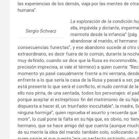
las experiencias de los demás, viaja por las mentes de otra
humana”.
La exploración de la condición h
ella, impávida y distante, imperme
Sergio Schvarz
marmota
desde la infancia” (pág
abandonar al marido, el hermano 
consecuencias funestas”, y ese abandono sucede al otro 
extraordinario, es decir fuera de lo común, durante la noch
muy definido, cuando se dice que la Rusa es inconmovible, f
precisión imprecisa, si vale el término) a quien cuenta: “
momento yo pasé casualmente frente a mi ventana, desde 
enfrente a lo que sería la casa de la Rusa y pasará a ser, par
está presente lo que será el conflicto, el nudo central de la
ello nos pinta, de una sentada, todos los personajes: el pa
porque aceptar el estrepitoso fin del matrimonio de su hi
dispuesta a hacer él, un triunfador inocultable”; la madre,
ninguna
hormiga
”, quien reprueba el asunto y recuerda que
morir”, lo cual pone la falta en su hija que, es obvio, no tie
hermano, que se hace amigo del que cuenta (aunque much
de su mente la idea del marido también solo, sollozando 
quien según el que cuenta “era un perfecto estúpido, un