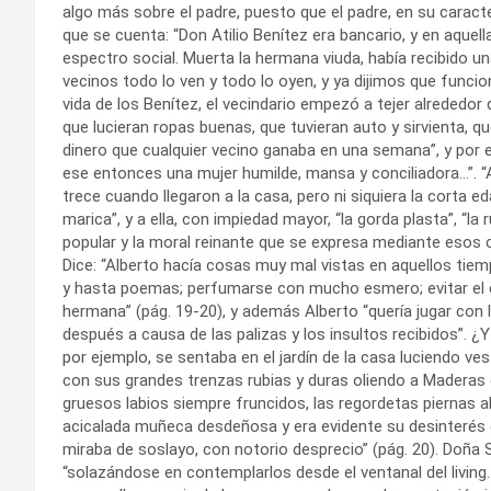
algo más sobre el padre, puesto que el padre, en su caract
que se cuenta: “Don Atilio Benítez era bancario, y en aquel
espectro social. Muerta la hermana viuda, había recibido u
vecinos todo lo ven y todo lo oyen, y ya dijimos que funcio
vida de los Benítez, el vecindario empezó a tejer alrededor
que lucieran ropas buenas, que tuvieran auto y sirvienta, q
dinero que cualquier vecino ganaba en una semana”, y por 
ese entonces una mujer humilde, mansa y conciliadora…”. “Ana
trece cuando llegaron a la casa, pero ni siquiera la corta eda
marica”, y a ella, con impiedad mayor, “la gorda plasta”, “l
popular y la moral reinante que se expresa mediante esos 
Dice: “Alberto hacía cosas muy mal vistas en aquellos tiem
y hasta poemas; perfumarse con mucho esmero; evitar el c
hermana” (pág. 19-20), y además Alberto “quería jugar con 
después a causa de las palizas y los insultos recibidos”. ¿
por ejemplo, se sentaba en el jardín de la casa luciendo v
con sus grandes trenzas rubias y duras oliendo a Maderas de
gruesos labios siempre fruncidos, las regordetas piernas a
acicalada muñeca desdeñosa y era evidente su desinterés e
miraba de soslayo, con notorio desprecio” (pág. 20). Doña 
“solazándose en contemplarlos desde el ventanal del living