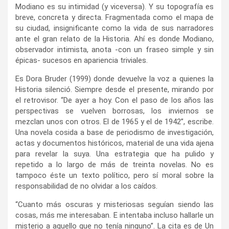
Modiano es su intimidad (y viceversa). Y su topografía es
breve, concreta y directa. Fragmentada como el mapa de
su ciudad, insignificante como la vida de sus narradores
ante el gran relato de la Historia. Ahí es donde Modiano,
observador intimista, anota -con un fraseo simple y sin
épicas- sucesos en apariencia triviales.
Es Dora Bruder (1999) donde devuelve la voz a quienes la
Historia silenció. Siempre desde el presente, mirando por
el retrovisor. “De ayer a hoy. Con el paso de los años las
perspectivas se vuelven borrosas, los inviernos se
mezclan unos con otros. El de 1965 y el de 1942”, escribe.
Una novela cosida a base de periodismo de investigación,
actas y documentos históricos, material de una vida ajena
para revelar la suya. Una estrategia que ha pulido y
repetido a lo largo de más de treinta novelas. No es
tampoco éste un texto político, pero sí moral sobre la
responsabilidad de no olvidar a los caídos.
“Cuanto más oscuras y misteriosas seguían siendo las
cosas, más me interesaban. E intentaba incluso hallarle un
misterio a aquello que no tenía ninguno”. La cita es de Un