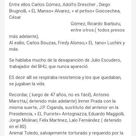
Entre ellos Carlos Gómez, Adolfo Drescher , Diego
Brugnolli, » EL Manso» Alvarez, » el petiso» Goicoechea,
César
Gómez, Ricardo Ibarburu,
entre otros.( todos presos
más adelante),
Al exilio, Carlos Bouzas, Fredy Alonso,» EL tano» Luchini y
más.
Se hablaba mucho de la desaparición de Julio Escudero,
trabajador del BHU, que nunca apareció.
ES decir allí se respiraba resistencia y los que quedaban,
se jugaban la vida.
Recordar, ( luego de 47 años, no es fácil), Antonio
Marotta,( detenido más adelante) Inmer Prada con la
misma suerte, J.P. Ciganda, sustituto del anterior en la
Presidencia, » EL Purrete» Antognazza, Eduardo Maggiolli,
Jorge Molinari, Felix Martinez, Lalo Fernández ( detenido
en el 80).
Animal Toledo, salvajemente torturado y requerido por la