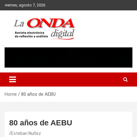
Skip
viernes, agosto 7, 2026
to
content
Revista electronica de reflexion y analisis
Home
80 años de AEBU
80 años de AEBU
Esteban Nuñez