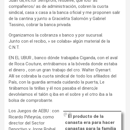
Juan Gil,Victor Semproni, resuelve, que los/ as
compañeros/ as de administración, cobren la cuota
sindical, casa x casa a la banca oficial y me proponen salir
de la cantina y junto a Gracielita Salomón y Gabriel
Tassino, cobrar la banca privada.
Organizamos la cobranza x banco y por sucursal.
Junto con el recibo, » se colaba» algún material de la
C.N.T.
EN EL UBUR , banco dónde trabajaba Ciganda, con el aval
de Roca Couture, entrábamos a la bóveda donde estaba
el dinero , con un gran trabajo del cro. Walter Oyenart.
Allí se cobraba la cuota sindical de todo los afiliados del
País, con la guardia armada cuidando la puerta, Le
tirábamos la tirillas y él nos pasaba el dinero,le
devolvíamos el talón q iba en el sobre y el otro iba a la
bolsa de comprobante.
Los Juegos de AEBU : con
El producto de la
Ricardo Piñeyrúa, como
canasta era para hacer
director del Sector
canastas para la familia
Deportivo y Jorge Roibal,