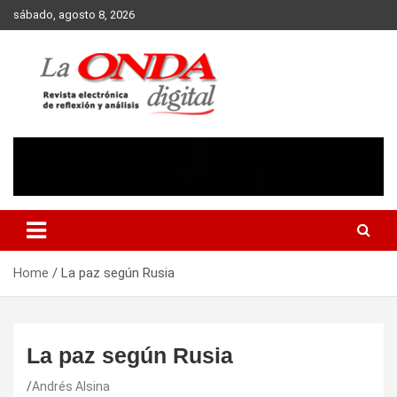
Skip
sábado, agosto 8, 2026
to
content
Revista electronica de reflexion y analisis
Home
La paz según Rusia
La paz según Rusia
Andrés Alsina