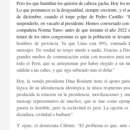
Pero los que humillan los quieren de cabeza gacha. Hoy los t
Lo que permanece es la desigualdad, siempre creciente, y el 
de diciembre, cuando el torpe golpe de Pedro Castillo: 
suspenderlo, en vacarlo
al presidente. Hemos conversado con
compañera Norma Yarro: antes de que termine el año 2022 de
temor de los otros congresistas es que la población se levan
hombres de provincia. Ya que Lima está 90%, estimada Pa
mensajes. De verdad no tengo miedo a nadie. Gracias a Dios, 
grandes medios de comunicación están con nosotros para e
todo el Perú; que se arriepientan por haber elegido a un 
saldrán a las calles, y que siga subiendo más el dólar.”
Hoy, la venida presidenta Dina Boularte tiene el apoyo parl
lógica de su idiosincracia ideológica, la única respuestas pos
producida la rotación en la presidencia, movilizaciones y m
mensaje representativo de muchos, que se trae como ejempl
guerra es horrible, pero la esclavitud es peor. La opción es 
dictadura, civilidad o barbarie”.
Y sigue, el demócrata Cillóniz: “El problema es que, ante est