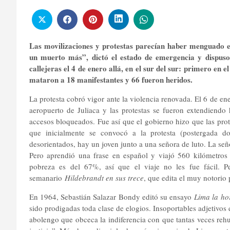
Las movilizaciones y protestas parecían haber menguado en
un muerto más”, dictó el estado de emergencia y dispuso q
callejeras el 4 de enero allá, en el sur del sur: primero en
mataron a 18 manifestantes y 66 fueron heridos.
La protesta cobró vigor ante la violencia renovada. El 6 de en
aeropuerto de Juliaca y las protestas se fueron extendiendo h
accesos bloqueados. Fue así que el gobierno hizo que las prot
que inicialmente se convocó a la protesta (postergada do
desorientados, hay un joven junto a una señora de luto. La s
Pero aprendió una frase en español y viajó 560 kilómetros 
pobreza es del 67%, así que el viaje no les fue fácil. P
semanario
Hildebrandt en sus trece
, que edita el muy notorio 
En 1964, Sebastián Salazar Bondy editó su ensayo
Lima la ho
sido prodigadas toda clase de elogios. Insoportables adjetivos
abolengo que obceca la indiferencia con que tantas veces rehu