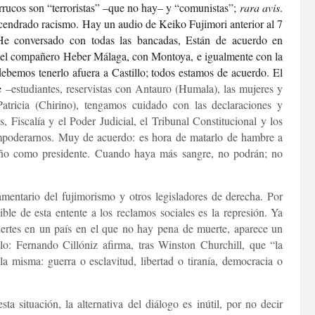
errucos son “terroristas” –que no hay– y “comunistas”;
rara avis
.
acendrado racismo.
Hay un audio de Keiko Fujimori anterior al 7
“He conversado con todas las bancadas, Están de acuerdo en
 el compañero Heber Málaga, con Montoya, e igualmente con la
bemos tenerlo afuera a Castillo; todos estamos de acuerdo. El
te
–estudiantes, reservistas con Antauro (Humala), las mujeres y
tricia (Chirino), tengamos cuidado con las declaraciones y
Fiscalía y el Poder Judicial, el Tribunal Constitucional y los
mpoderarnos. Muy de acuerdo: es hora de matarlo de hambre a
niño como presidente. Cuando haya más sangre, no podrán; no
amentario del fujimorismo y otros legisladores de derecha. Por
ible de esta entente a los reclamos sociales es la represión. Ya
uertes en un país en el que no hay pena de muerte, aparece un
o: Fernando Cillóniz afirma, tras Winston Churchill, que “la
la misma: guerra o esclavitud, libertad o tiranía, democracia o
a situación, la alternativa del diálogo es inútil, por no decir