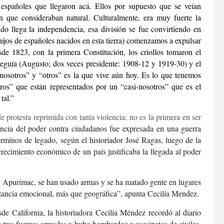
 españoles que llegaron acá. Ellos por supuesto que se veían
ón que consideraban natural. Culturalmente, era muy fuerte la
do llega la independencia, esa división se fue convirtiendo en
 hijos de españoles nacidos en esta tierra) comenzamos a expulsar
sde 1823, con la primera Constitución, los criollos tomaron el
Leguía (Augusto; dos veces presidente: 1908-12 y 1919-30) y el
 “nosotros” y “otros” es la que vive aún hoy. Es lo que tenemos
tros” que están representados por un “casi-nosotros” que es el
tal.”
e protesta reprimida con tanta violencia: no es la primera en ser
encia del poder contra ciudadanos fue expresada en una guerra
érminos de legado, según el historiador José Ragas, luego de la
 crecimiento económico de un país justificaba la llegada al poder
 Apurímac, se han usado armas y se ha matado gente en lugares
stancia emocional, más que geográfica”, apunta Cecilia Mendez.
e California, la historiadora Cecilia Méndez recordó al diario
tres fuerzas armadas y hubo bombardeo y asesinatos de civiles.