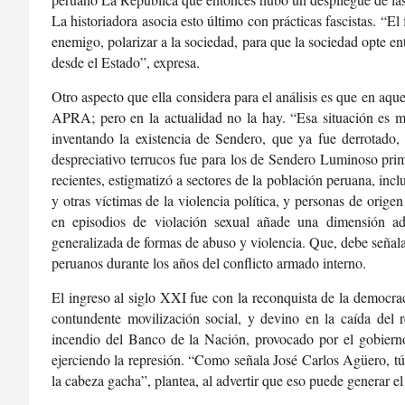
La historiadora asocia esto último con prácticas fascistas. “El
enemigo, polarizar a la sociedad, para que la sociedad opte entr
desde el Estado”, expresa.
Otro aspecto que ella considera para el análisis es que en aque
APRA; pero en la actualidad no la hay. “Esa situación es mu
inventando la existencia de Sendero, que ya fue derrotado, 
despreciativo terrucos fue para los de Sendero Luminoso pri
recientes, estigmatizó a sectores de la población peruana, in
y otras víctimas de la violencia política, y personas de orige
en episodios de violación sexual añade una dimensión adi
generalizada de formas de abuso y violencia. Que, debe señala
peruanos durante los años del conflicto armado interno.
El ingreso al siglo XXI fue con la reconquista de la democr
contundente movilización social, y devino en la caída del
incendio del Banco de la Nación, provocado por el gobierno
ejerciendo la represión. “Como señala José Carlos Agüero, tú
la cabeza gacha”, plantea, al advertir que eso puede generar 