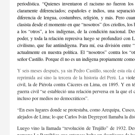
periodística. “Quienes inventaron el racismo no fueron los
claramente diferenciados; españoles e indios, una separaci
diferencia de lengua, costumbres, religión, y más. Pero cuan
clasista desde el momento en que “nosotros” (los criollos, los
a los “otros”, a los indígenas, de la condición nacional. De
poder, y toda la relación represiva luego se profundizó con 
civilismo, que fue antiindígena. Para mí, esa división entre
actualmente en nuestra política. El “nosotros” contra los “o
señor Castillo. Porque él no es un indígena propiamente como 
Y seis meses después, ya sin Pedro Castillo, sucede esta ola d
reprimida así sino la tercera de la historia del Perú. La v
iol
civil, la de Piérola contra Cáceres en Lima, en 1895. Y en t
guerra civil “se estableció una relación perversa en la que el
incluso por medios no democráticos”.
En esos lugares donde se protestaba, como Arequipa, Cusco,
“
alejados de Lima; lo que Carlos Iván Degregori llamaba la di
Luego vino la llamada “revolución de Trujillo” de 1932. Desd
peruano La República que entonces hubo un despliegue de las 