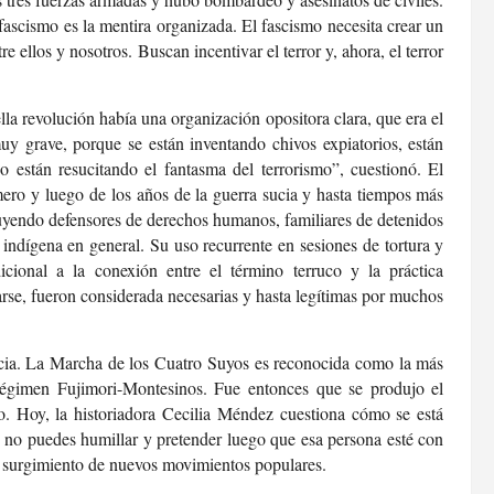
 fascismo es la mentira organizada. El fascismo necesita crear un
e ellos y nosotros. Buscan incentivar el terror y, ahora, el terror
lla revolución había una organización opositora clara, que era el
y grave, porque se están inventando chivos expiatorios, están
o están resucitando el fantasma del terrorismo”, cuestionó. El
mero y luego de
los años de la guerra sucia y hasta tiempos más
cluyendo defensores de derechos humanos, familiares de detenidos
n indígena en general. Su uso recurrente en sesiones de tortura y
cional a la conexión entre el término terruco y la práctica
rse, fueron considerada necesarias y hasta legítimas por muchos
acia. La Marcha de los Cuatro Suyos es reconocida como la más
 régimen Fujimori-Montesinos. Fue entonces que se produjo el
. Hoy, la historiadora Cecilia Méndez cuestiona cómo se está
 no puedes humillar y pretender luego que esa persona esté con
el surgimiento de nuevos movimientos populares.