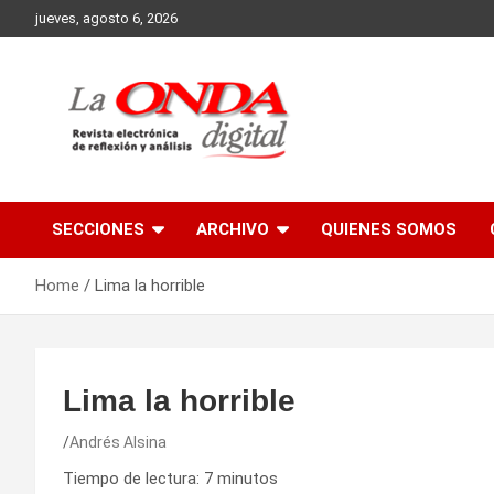
Skip
jueves, agosto 6, 2026
to
content
Revista electronica de reflexion y analisis
SECCIONES
ARCHIVO
QUIENES SOMOS
Home
Lima la horrible
Lima la horrible
Andrés Alsina
Tiempo de lectura:
7
minutos