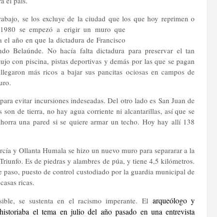
a el país.
abajo, se los excluye de la ciudad que los que hoy reprimen o
n 1980 se empezó a erigir un muro que
a el año en que la dictadura de Francisco
o Belaúnde. No hacía falta dictadura para preservar el tan
lujo con piscina, pistas deportivas y demás por las que se pagan
 llegaron más ricos a bajar sus pancitas ociosas en campos de
uro.
ara evitar incursiones indeseadas. Del otro lado es San Juan de
son de tierra, no hay agua corriente ni alcantarillas, así que se
horra una pared si se quiere armar un techo. Hoy hay allí 138
rcía y Ollanta Humala se hizo un nuevo muro para separarar a la
riunfo. Es de piedras y alambres de púa, y tiene 4,5 kilómetros.
e paso, puesto de control custodiado por la guardia municipal de
casas ricas.
arqueólogo y
sible, se sustenta en el racismo imperante. El
storiaba el tema en julio del año pasado en una entrevista