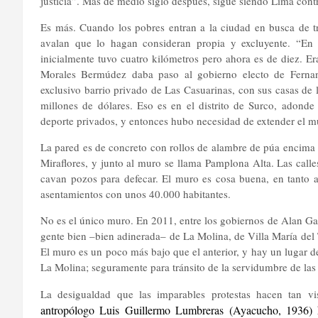
justicia”. Más de medio siglo después, sigue siendo Lima contr
Es más. Cuando los pobres entran a la ciudad en busca de tr
avalan que lo hagan
consideran propia y excluyente. “E
inicialmente tuvo cuatro kilómetros pero ahora es de diez. Er
Morales Bermúdez daba paso al gobierno electo de Fernand
exclusivo barrio privado de Las Casuarinas, con sus casas de 
millones de dólares. Eso es en el distrito de Surco, adonde
deporte privados, y entonces hubo necesidad de extender el m
La pared es de concreto con rollos de alambre de púa encima p
Miraflores, y junto al muro se llama Pamplona Alta. Las calles 
cavan pozos para defecar. El muro es cosa buena, en tanto a
asentamientos con unos 40.000 habitantes.
No es el único muro. En 2011, entre los gobiernos de Alan Ga
gente bien –bien adinerada– de La Molina, de Villa María del T
El muro es un poco más bajo que el anterior, y hay un lugar d
La Molina; seguramente para tránsito de la servidumbre de las 
La desigualdad que las imparables protestas hacen tan vi
antropólogo Luis Guillermo Lumbreras (Ayacucho, 1936) hi