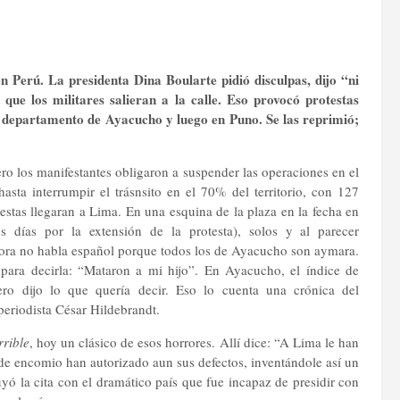
 Perú. La presidenta Dina Boularte pidió disculpas, dijo “ni
ue los militares salieran a la calle. Eso provocó protestas
 el departamento de Ayacucho y luego en Puno. Se las reprimió;
ero los manifestantes obligaron a suspender las operaciones en el
asta interrumpir el trásnsito en el 70% del territorio, con 127
estas llegaran a Lima. En una esquina de la plaza en la fecha en
s días por la extensión de la protesta), solos y al parecer
eñora no habla español porque todos los de Ayacucho son aymara.
para decirla: “Mataron a mi hijo”. En Ayacucho, el índice de
ero dijo lo que quería decir. Eso lo cuenta una crónica del
periodista César Hildebrandt.
rrible
, hoy un clásico de esos horrores. Allí dice: “A Lima le han
 de encomio han autorizado aun sus defectos, inventándole así un
yó la cita con el dramático país que fue incapaz de presidir con