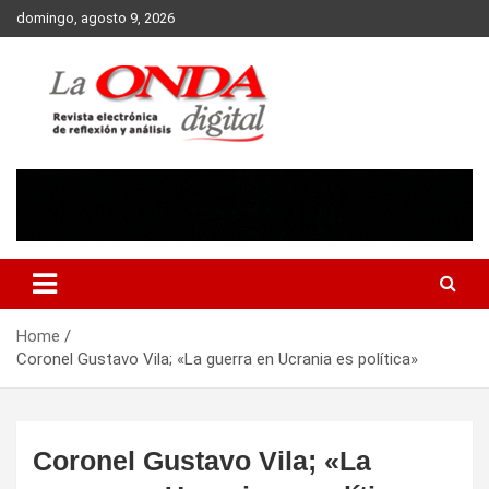
Skip
domingo, agosto 9, 2026
to
content
Revista electronica de reflexion y analisis
Home
Coronel Gustavo Vila; «La guerra en Ucrania es política»
Coronel Gustavo Vila; «La