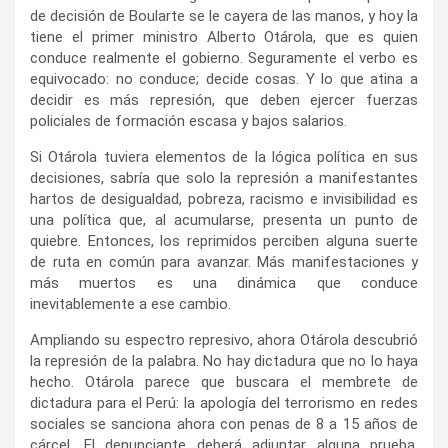
de decisión de Boularte se le cayera de las manos, y hoy la
tiene el primer ministro Alberto Otárola, que es quien
conduce realmente el gobierno. Seguramente el verbo es
equivocado: no conduce; decide cosas. Y lo que atina a
decidir es más represión, que deben ejercer fuerzas
policiales de formación escasa y bajos salarios.
Si Otárola tuviera elementos de la lógica política en sus
decisiones, sabría que solo la represión a manifestantes
hartos de desigualdad, pobreza, racismo e invisibilidad es
una política que, al acumularse, presenta un punto de
quiebre. Entonces, los reprimidos perciben alguna suerte
de ruta en común para avanzar. Más manifestaciones y
más muertos es una dinámica que conduce
inevitablemente a ese cambio.
Ampliando su espectro represivo, ahora Otárola descubrió
la represión de la palabra. No hay dictadura que no lo haya
hecho. Otárola parece que buscara el membrete de
dictadura para el Perú: la apología del terrorismo en redes
sociales se sanciona ahora con penas de 8 a 15 años de
cárcel. El denunciante deberá adjuntar alguna prueba,