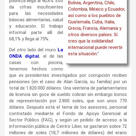
pobreza llega al 40,6%. Eso
Bolivia, Argentina, Chile,
da cifras insuficientes
Colombia, México y Ecuador,
para las necesidades
así como a los pueblos de
básicas alimentarias, salud
Guatemala, Cuba, Italia,
y educación. El trabajo
Grecia, Francia, Alemania y
informal parte allí del
otros diversos países. Sí
68,1% y llega al 75%.
creo que la solidaridad
internacional puede revertir
Del otro lado del muro
La
esta situación.
”
ONDA digital
, el de las
casas con piscina,
tenemos hechos como
que ex presidentes investigados por corrupción reciben
pensiones (en el caso de Alan García, su familia) por un
total de 1.820.000 dólares. Una veintena de parlamentarios
de licencia sin goce de sueldo cobran sin embargo bonos
de representación por 2.800 soles, que son unos 770
dólares. Después está el tema de los asesores, personal
contratado mediante el Fondo de Apoyo Gerencial al
Sector Público (FAG), y según un pedido de acceso a la
información pública de Centro Liber, se gastaron sobre 72
millones de soles (18,7 millones de dólares) del erario