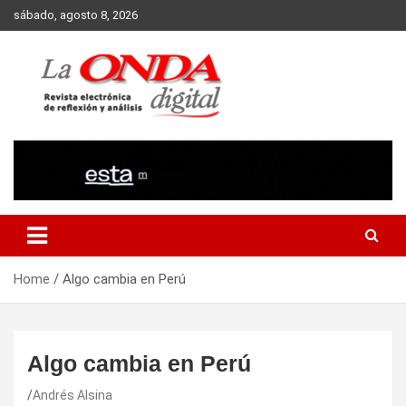
Skip
sábado, agosto 8, 2026
to
content
Revista electronica de reflexion y analisis
Home
Algo cambia en Perú
Algo cambia en Perú
Andrés Alsina