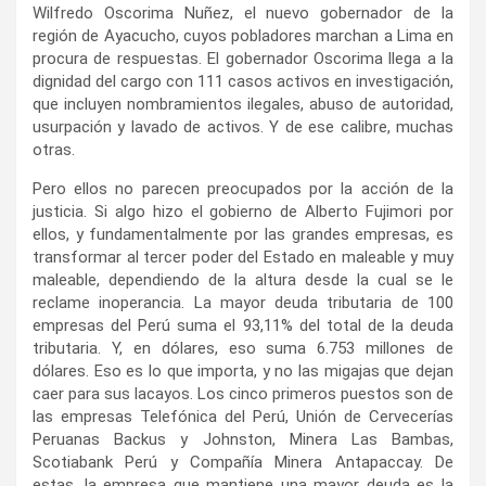
Wilfredo Oscorima Nuñez, el nuevo gobernador de la
región de Ayacucho, cuyos pobladores marchan a Lima en
procura de respuestas. El gobernador Oscorima llega a la
dignidad del cargo con 111 casos activos en investigación,
que incluyen nombramientos ilegales, abuso de autoridad,
usurpación y lavado de activos. Y de ese calibre, muchas
otras.
Pero ellos no parecen preocupados por la acción de la
justicia. Si algo hizo el gobierno de Alberto Fujimori por
ellos, y fundamentalmente por las grandes empresas, es
transformar al tercer poder del Estado en maleable y muy
maleable, dependiendo de la altura desde la cual se le
reclame inoperancia. La mayor deuda tributaria de 100
empresas del Perú suma el 93,11% del total de la deuda
tributaria. Y, en dólares, eso suma 6.753 millones de
dólares. Eso es lo que importa, y no las migajas que dejan
caer para sus lacayos. Los cinco primeros puestos son de
las empresas Telefónica del Perú, Unión de Cervecerías
Peruanas Backus y Johnston, Minera Las Bambas,
Scotiabank Perú y Compañía Minera Antapaccay. De
estas, la empresa que mantiene una mayor deuda es la