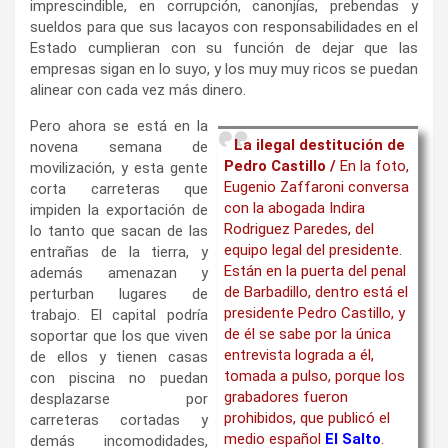
imprescindible, en corrupción, canonjías, prebendas y
sueldos para que sus lacayos con responsabilidades en el
Estado cumplieran con su función de dejar que las
empresas sigan en lo suyo, y los muy muy ricos se puedan
alinear con cada vez más dinero.
Pero ahora se está en la
La ilegal destitución de
novena semana de
Pedro Castillo /
En la foto,
movilización, y esta gente
Eugenio Zaffaroni conversa
corta carreteras que
con la abogada Indira
impiden la exportación de
Rodriguez Paredes, del
lo tanto que sacan de las
equipo legal del presidente.
entrañas de la tierra, y
Están en la puerta del penal
además amenazan y
de Barbadillo, dentro está el
perturban lugares de
presidente Pedro Castillo, y
trabajo. El capital podría
de él se sabe por la única
soportar que los que viven
entrevista lograda a él,
de ellos y tienen casas
tomada a pulso, porque los
con piscina no puedan
grabadores fueron
desplazarse por
prohibidos, que publicó el
carreteras cortadas y
medio español
El Salto
.
demás incomodidades,