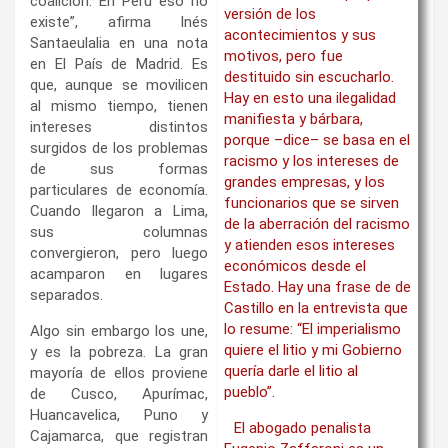
coalición. En Perú eso no
versión de los
existe”, afirma Inés
acontecimientos y sus
Santaeulalia en una nota
motivos, pero fue
en El País de Madrid. Es
destituido sin escucharlo.
que, aunque se movilicen
Hay en esto una ilegalidad
al mismo tiempo, tienen
manifiesta y bárbara,
intereses distintos
porque –dice– se basa en el
surgidos de los problemas
racismo y los intereses de
de sus formas
grandes empresas, y los
particulares de economía.
funcionarios que se sirven
Cuando llegaron a Lima,
de la aberración del racismo
sus columnas
y atienden esos intereses
convergieron, pero luego
económicos desde el
acamparon en lugares
Estado. Hay una frase de de
separados.
Castillo en la entrevista que
lo resume: “El imperialismo
Algo sin embargo los une,
quiere el litio y mi Gobierno
y es la pobreza. La gran
quería darle el litio al
mayoría de ellos proviene
pueblo”.
de Cusco, Apurímac,
Huancavelica, Puno y
El abogado penalista
Cajamarca, que registran