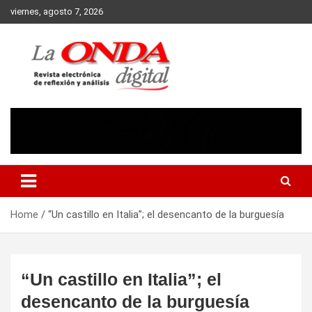
Skip
viernes, agosto 7, 2026
to
content
Revista electronica de reflexion y analisis
Home
“Un castillo en Italia”; el desencanto de la burguesía
“Un castillo en Italia”; el
desencanto de la burguesía