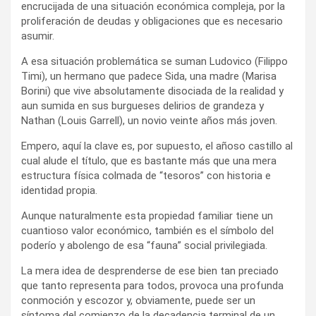
encrucijada de una situación económica compleja, por la
proliferación de deudas y obligaciones que es necesario
asumir.
A esa situación problemática se suman Ludovico (Filippo
Timi), un hermano que padece Sida, una madre (Marisa
Borini) que vive absolutamente disociada de la realidad y
aun sumida en sus burgueses delirios de grandeza y
Nathan (Louis Garrell), un novio veinte años más joven.
Empero, aquí la clave es, por supuesto, el añoso castillo al
cual alude el título, que es bastante más que una mera
estructura física colmada de “tesoros” con historia e
identidad propia.
Aunque naturalmente esta propiedad familiar tiene un
cuantioso valor económico, también es el símbolo del
poderío y abolengo de esa “fauna” social privilegiada.
La mera idea de desprenderse de ese bien tan preciado
que tanto representa para todos, provoca una profunda
conmoción y escozor y, obviamente, puede ser un
síntoma del comienzo de la decadencia terminal de un