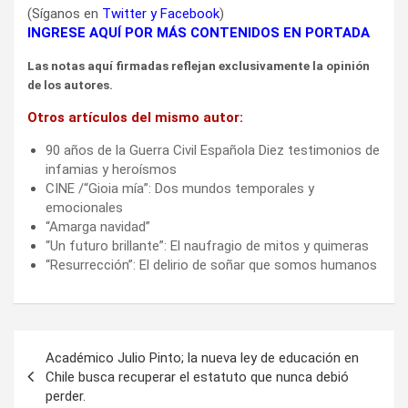
(Síganos en
Twitter
y
Facebook
)
INGRESE AQUÍ POR MÁS CONTENIDOS EN PORTADA
Las notas aquí firmadas reflejan exclusivamente la opinión
de los autores.
Otros artículos del mismo autor:
90 años de la Guerra Civil Española Diez testimonios de
infamias y heroísmos
CINE /“Gioia mía”: Dos mundos temporales y
emocionales
“Amarga navidad”
“Un futuro brillante”: El naufragio de mitos y quimeras
“Resurrección”: El delirio de soñar que somos humanos
Navegación
Académico Julio Pinto; la nueva ley de educación en
de
Chile busca recuperar el estatuto que nunca debió
perder.
entradas